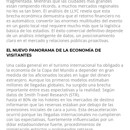
fragmentada. Mientras que las ciudades más grandes
están rompiendo récords, a muchos mercados regionales
no les va tan bien. El análisis de LLYC revela que esta
brecha económica demuestra que el retorno financiero no
es automático; convertir las enormes multitudes del evento
en un gasto local real requiere mucho más que la logística
básica de los estadios. El éxito comercial definitivo depende
de un análisis inteligente de datos, un posicionamiento
claro en el mercado y relaciones públicas proactivas.
EL NUEVO PANORAMA DE LA ECONOMÍA DE
VISITANTES
Una caída general en el turismo internacional ha obligado a
la economía de la Copa del Mundo a depender en gran
medida de los aficionados locales en lugar del dinero
extranjero. Aunque los primeros modelos estimaban
millones de llegadas globales, ha surgido una brecha
importante entre esas expectativas y la realidad. Según
datos de Smith Travel Research (STR),
hasta el 80% de los hoteles
en los mercados de destino
informaron que las reservas estaban por debajo de las
previsiones iniciales de cara a junio. Esta desaceleración
ocurrió porque las llegadas internacionales no cumplieron
con las expectativas, fuertemente influenciadas por un
dólar estadounidense fuerte, procedimientos de
inmigración estrictos y prolongados retrasos