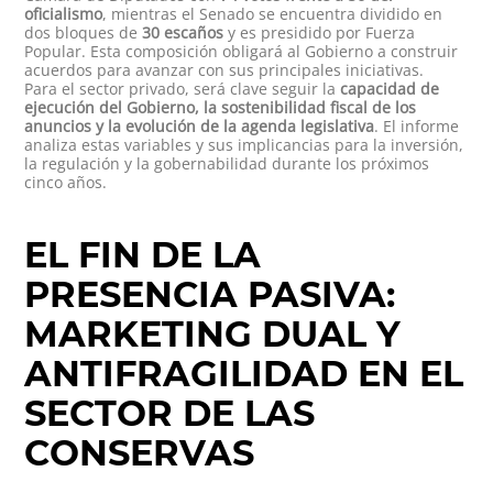
oficialismo
, mientras el Senado se encuentra dividido en
dos bloques de
30 escaños
y es presidido por Fuerza
Popular. Esta composición obligará al Gobierno a construir
acuerdos para avanzar con sus principales iniciativas.
Para el sector privado, será clave seguir la
capacidad de
ejecución del Gobierno, la sostenibilidad fiscal de los
anuncios y la evolución de la agenda legislativa
. El informe
analiza estas variables y sus implicancias para la inversión,
la regulación y la gobernabilidad durante los próximos
cinco años.
EL FIN DE LA
PRESENCIA PASIVA:
MARKETING DUAL Y
ANTIFRAGILIDAD EN EL
SECTOR DE LAS
CONSERVAS