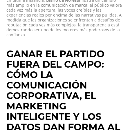
En última instancia,
Diário da Floresta
ilustra un cambio
más amplio en la comunicación de marca: el público valora
cada vez más la apertura, las voces creíbles y las
experiencias reales por encima de las narrativas pulidas. A
medida que las organizaciones se enfrentan a desafíos de
reputación cada vez más complejos, la transparencia está
demostrando ser uno de los motores más poderosos de la
confianza.
GANAR EL PARTIDO
FUERA DEL CAMPO:
CÓMO LA
COMUNICACIÓN
CORPORATIVA, EL
MARKETING
INTELIGENTE Y LOS
DATOS DAN FORMA AL