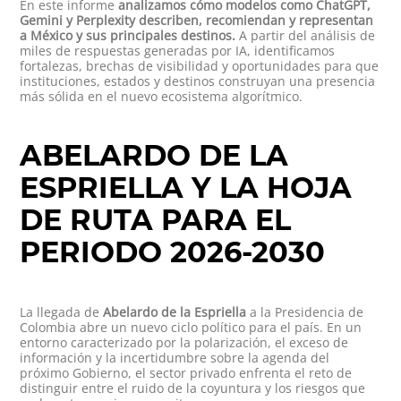
En este informe
analizamos cómo modelos como ChatGPT,
Gemini y Perplexity describen, recomiendan y representan
a México y sus principales destinos.
A partir del análisis de
miles de respuestas generadas por IA, identificamos
fortalezas, brechas de visibilidad y oportunidades para que
instituciones, estados y destinos construyan una presencia
más sólida en el nuevo ecosistema algorítmico.
ABELARDO DE LA
ESPRIELLA Y LA HOJA
DE RUTA PARA EL
PERIODO 2026-2030
La llegada de
Abelardo de la Espriella
a la Presidencia de
Colombia abre un nuevo ciclo político para el país. En un
entorno caracterizado por la polarización, el exceso de
información y la incertidumbre sobre la agenda del
próximo Gobierno, el sector privado enfrenta el reto de
distinguir entre el ruido de la coyuntura y los riesgos que