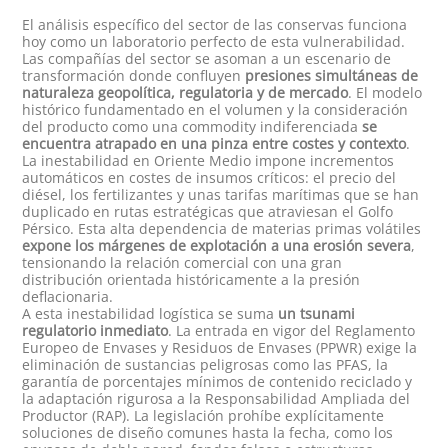
El análisis específico del sector de las conservas funciona
hoy como un laboratorio perfecto de esta vulnerabilidad.
Las compañías del sector se asoman a un escenario de
transformación donde confluyen
presiones simultáneas de
naturaleza geopolítica, regulatoria y de mercado
. El modelo
histórico fundamentado en el volumen y la consideración
del producto como una commodity indiferenciada
se
encuentra atrapado en una pinza entre costes y contexto
.
La inestabilidad en Oriente Medio impone incrementos
automáticos en costes de insumos críticos: el precio del
diésel, los fertilizantes y unas tarifas marítimas que se han
duplicado en rutas estratégicas que atraviesan el Golfo
Pérsico. Esta alta dependencia de materias primas volátiles
expone los márgenes de explotación a una erosión severa
,
tensionando la relación comercial con una gran
distribución orientada históricamente a la presión
deflacionaria.
A esta inestabilidad logística se suma
un tsunami
regulatorio inmediato
. La entrada en vigor del Reglamento
Europeo de Envases y Residuos de Envases (PPWR) exige la
eliminación de sustancias peligrosas como las PFAS, la
garantía de porcentajes mínimos de contenido reciclado y
la adaptación rigurosa a la Responsabilidad Ampliada del
Productor (RAP). La legislación prohíbe explícitamente
soluciones de diseño comunes hasta la fecha, como los