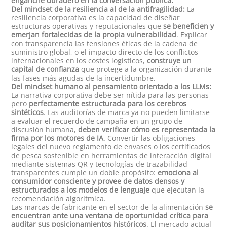
enganche duradero en la conversación pública.
Del mindset de la resiliencia al de la antifragilidad:
La
resiliencia corporativa es la capacidad de diseñar
estructuras operativas y reputacionales que
se beneficien y
emerjan fortalecidas de la propia vulnerabilidad
. Explicar
con transparencia las tensiones éticas de la cadena de
suministro global, o el impacto directo de los conflictos
internacionales en los costes logísticos,
construye un
capital de confianza
que protege a la organización durante
las fases más agudas de la incertidumbre.
Del mindset humano al pensamiento orientado a los LLMs:
La narrativa corporativa debe ser nítida para las personas
pero
perfectamente estructurada para los cerebros
sintéticos
. Las auditorías de marca ya no pueden limitarse
a evaluar el recuerdo de campaña en un grupo de
discusión humana,
deben verificar cómo es representada la
firma por los motores de IA
. Convertir las obligaciones
legales del nuevo reglamento de envases o los certificados
de pesca sostenible en herramientas de interacción digital
mediante sistemas QR y tecnologías de trazabilidad
transparentes cumple un doble propósito:
emociona al
consumidor consciente y provee de datos densos y
estructurados a los modelos de lenguaje
que ejecutan la
recomendación algorítmica.
Las marcas de fabricante en el sector de la alimentación
se
encuentran ante una ventana de oportunidad crítica para
auditar sus posicionamientos históricos
. El mercado actual