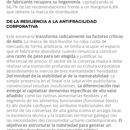
de fabricante recupera su hegemonía
, capitalizando el
66,7% de las recomendaciones frente a un marginal 6,8%
que obtiene la marca de distribuidor.
DE LA RESILIENCIA A LA ANTIFRAGILIDAD
CORPORATIVA
Este escenario
transforma radicalmente los factores críticos
de éxito
. La marca de distribuidor no roba cuota de
mercado de forma arbitraria, se limita a ocupar el espacio
que el fabricante abandona cuando renuncia a construir
una razón de peso para ser elegida
y justificar su
diferencial de precio. El sector de la conserva madura debe
realizar una transición profunda en su cultura corporativa
abandonando la inercia de tres mentalidades heredadas:
Del mindset de la visibilidad al de la memorabilidad:
La
simple presencia en el lineal o la saturación publicitaria
convencional resultan insuficientes.
La diferenciación real
emerge al capitalizar demandas específicas de alto valor
añadido
, como las rutinas alimentarias flexibles y el
segmento de los alimentos funcionales (functional foods).
Es ahí donde confluyen los atributos tradicionales del
sector de las conservas de alta gama (como el arraigo local,
la excelencia técnica y la tradición territorial gallega) con
las necesidades del consumidor urbano contemporáneo.
El
objetivo es estructurar la notoriedad para generar un