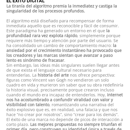
EL ÉXITO DIGITAL
La tiranía del algoritmo premia la inmediatez y castiga la
singularidad de los procesos profundos.
El algoritmo está diseñado para recompensar de forma
inmediata aquello que es reconocible y fácil de consumir.
Este paradigma ha generado un entorno en el que
la
profundidad rara vez explota rápido
, simplemente porque
requiere más tiempo y atención por parte del usuario. Se
ha consolidado un cambio de comportamiento macro:
la
ansiedad por el
crecimiento instantáneo
ha provocado que
los creadores y las marcas sientan que avanzar a paso
lento es sinónimo de fracasar
.
Sin embargo, las ideas más singulares suelen llegar antes
de que exista el lenguaje cultural necesario para
entenderlas. La
historia del arte
nos ofrece perspectiva:
figuras como
Vincent van Gogh
no vendieron un solo
cuadro en vida y murieron sin saber que su obra redefiniría
la historia visual, precisamente porque crearon incluso
cuando el mundo era incapaz de entenderlos. Hoy,
internet
nos ha acostumbrado a confundir viralidad con valor y
visibilidad con talento
, romantizando una narrativa del
éxito explosivo que es, en realidad, una falacia y que nos
hace “no crear por nosotros”, sino “crear para los demás”.
El éxito de una marca no depende de picos de interacción a
corto plazo.
Las mejores propuestas no siempre triunfan el
primer día, pero construyen su identidad única a través de