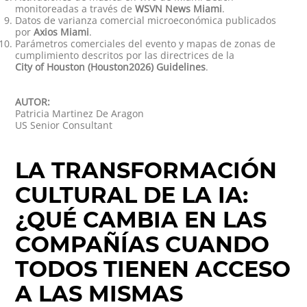
monitoreadas a través de
WSVN News Miami
.
Datos de varianza comercial microeconómica publicados
por
Axios Miami
.
Parámetros comerciales del evento y mapas de zonas de
cumplimiento descritos por las directrices de la
City of Houston (Houston2026) Guidelines
.
AUTOR:
Patricia Martinez De Aragon
US Senior Consultant
LA TRANSFORMACIÓN
CULTURAL DE LA IA:
¿QUÉ CAMBIA EN LAS
COMPAÑÍAS CUANDO
TODOS TIENEN ACCESO
A LAS MISMAS