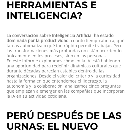
HERRAMIENTAS E
INTELIGENCIA?
La conversación sobre Inteligencia Artificial ha estado
dominada por la productividad
: cuánto tiempo ahorra, qué
tareas automatiza o qué tan rápido permite trabajar. Pero
las transformaciones más profundas no están ocurriendo
únicamente en los procesos, sino en las personas.
En este informe exploramos cómo en la IA está habiendo
una oportunidad para redefinir dinámicas culturales que
durante décadas parecían estables dentro de las
organizaciones. Desde el valor del criterio y la curiosidad
hasta la forma en que entendemos el liderazgo, la
autonomía y la colaboración, analizamos cinco preguntas
que empiezan a emerger en las compañías que incorporan
la IA en su actividad cotidiana.
PERÚ DESPUÉS DE LAS
URNAS: EL NUEVO