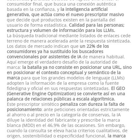
consumidor final, que busca una conexión auténtica
basada en la confianza, y
la inteligencia artificial
generativa, que actúa como el nuevo prescriptor masivo
que decide qué productos existen en la pantalla del
usuario de forma estadística.
Calidad para las personas;
estructura y volumen de información para los LLMs.
La búsqueda tradicional mediante listados de enlaces cede
terreno de manera acelerada ante la respuesta sintetizada.
Los datos de mercado indican que
un 22% de los
consumidores ya ha sustituido los buscadores
convencionales por asistentes de IA
de manera habitual.
Aquí emerge el verdadero desafío de la autoridad de
marca:
la batalla ya no consiste en posicionar una URL, sino
en posicionar el contexto conceptual y semántico de la
marca
para que los grandes modelos de lenguaje (LLMs)
adopten la información de la empresa como la fuente
fidedigna y oficial en sus respuestas sintetizadas.
El GEO
(Generative Engine Optimization) se convierte así en una
palanca de relaciones públicas a escala algorítmica.
Este prescriptor sintético
penaliza con dureza la falta de
posicionamiento
: ante peticiones orientadas estrictamente
al ahorro o al precio en la categoría de conservas, la IA
diluye la identidad del fabricante y prescribe la marca
blanca (MDD) en el 46,9% de las ocasiones. Sin embargo,
cuando la consulta se eleva hacia criterios cualitativos, de
origen, sostenibilidad o especificidad funcional,
la marca