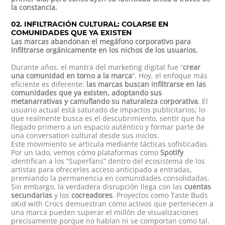
la constancia.
02. INFILTRACIÓN CULTURAL: COLARSE EN
COMUNIDADES QUE YA EXISTEN
Las marcas abandonan el megáfono corporativo para
infiltrarse orgánicamente en los nichos de los usuarios.
Durante años, el mantra del marketing digital fue “
crear
una comunidad en torno a la marca
“. Hoy, el enfoque más
eficiente es diferente:
las marcas buscan infiltrarse en las
comunidades que ya existen, adoptando sus
metanarrativas y camuflando su naturaleza corporativa
. El
usuario actual está saturado de impactos publicitarios; lo
que realmente busca es el descubrimiento, sentir que ha
llegado primero a un espacio auténtico y formar parte de
una conversation cultural desde sus inicios.
Este movimiento se articula mediante tácticas sofisticadas.
Por un lado, vemos cómo plataformas como
Spotify
identifican a los “Superfans” dentro del ecosistema de los
artistas para
ofrecerles acceso anticipado a entradas
,
premiando la permanencia en comunidades consolidadas.
Sin embargo, la verdadera disrupción llega con las
cuentas
secundarias
y los
cocreadores
. Proyectos como
Taste Buds
o
Kid with Crocs
demuestran cómo activos que pertenecen a
una marca pueden superar el millón de visualizaciones
precisamente porque no hablan ni se comportan como tal.