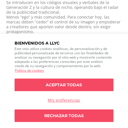
Se introducen en los códigos visuales y verbales de la
Generación Z y la cultura de nicho, operando bajo el radar
de la publicidad tradicional.
Menos “ego” y más comunidad. Para conectar hoy, las
marcas deben “ceder” el control de su imagen y empoderar
a creadores que aporten valor desde dentro, sin exigir
protagonismo.
03. LA ARTESANÍA COMO NUEVA CREDIBILIDAD
BIENVENIDOS A LLYC
Mostrar el proceso es la herramienta más contundente
Este sitio utiliza cookies analíticas, de personalización y de
para humanizar y legitimar una marca.
publicidad personalizada de terceros con las finalidades de
analizar su navegación por el sitio web y mostrarle contenido
Como respuesta directa a la artificialidad del entorno
adaptado a las preferencias conocidas por este análisis
digital,
el consumidor exige tangibilidad y verdad
. El
citado de su navegación y comportamiento por la web.
producto terminado ha dejado de ser suficiente para
Política de cookies
justificar su valor; hoy,
la credibilidad reside en
transparentar el proceso, el conocimiento manual y la
dedicación
. La artesanía, entendida en su sentido más
ACEPTAR TODAS
amplio, es la nueva gran palanca de reputación.
El sector del lujo ha sido el primero en leer esta tendencia.
Cartier demostró esta visión con “More Than An Hour”
, una
Mis preferencias
campaña de Publicis Luxe para Watches and Wonders 2026
que desplazó deliberadamente la atención del reloj final
Any doubts?
hacia los gestos, los materiales y las técnicas de
RECHAZAR TODAS
Let`s talk
fabricación. El mensaje subyacente es poderoso:
el valor
no
está solo en los materiales nobles o la mecánica, sino en
la