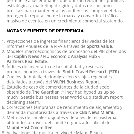
pertenece a las entidades que utilizan relaciones públicas
estratégicas, marketing dirigido y datos de consumo
precisos para mantener a las audiencias comprometidas,
proteger la reputación de la marca y convertir el tráfico
masivo de eventos en un crecimiento comercial sostenido.
NOTAS Y FUENTES DE REFERENCIA
Proyecciones de ingresos financieros derivadas de los
Informes Anuales de la FIFA a través de
Sports Value
.
Modelos macroeconómicos de pronóstico del PIB obtenidos
del
Caplin News / FIU Economic Analysis Hub
y
Partners Real Estate
.
Índices de inventario de hospitalidad y reservas
proporcionados a través de
Smith Travel Research (STR)
.
Cuellos de botella de inmigración y viajes regionales
detallados a través del
WLRN Business Report
.
Estudio de caso de comerciantes de la ciudad sede
obtenido de
The Guardian
(“‘They had hyped us up so
much’: Seattle businesses near World Cup stadium report
declining sales”).
Correcciones tempranas de rendimiento de alojamiento y
demanda monitoreadas a través de
CBS News Miami
.
Métricas de canales digitales y detalles del ecosistema
obtenidos a través del comité organizador oficial de
Miami Host Committee
.
Activaciones de música en vivo de Miami Beach