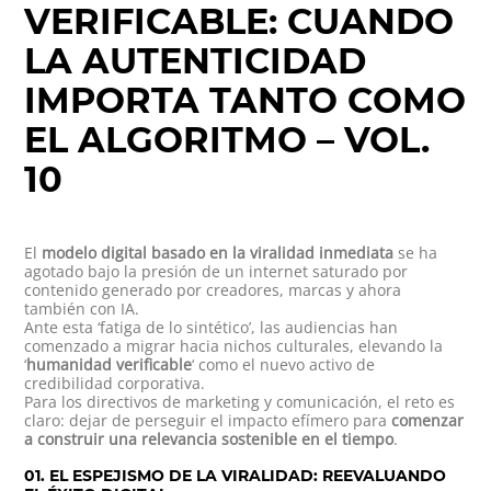
VERIFICABLE: CUANDO
LA AUTENTICIDAD
IMPORTA TANTO COMO
EL ALGORITMO – VOL.
10
El
modelo digital basado en la viralidad inmediata
se ha
agotado bajo la presión de un internet saturado por
contenido generado por creadores, marcas y ahora
también con IA.
Ante esta ‘fatiga de lo sintético’, las audiencias han
comenzado a migrar hacia nichos culturales, elevando la
‘
humanidad verificable
‘ como el nuevo activo de
credibilidad corporativa.
Para los directivos de marketing y comunicación, el reto es
claro: dejar de perseguir el impacto efímero para
comenzar
a construir una relevancia sostenible en el tiempo
.
01. EL ESPEJISMO DE LA VIRALIDAD: REEVALUANDO