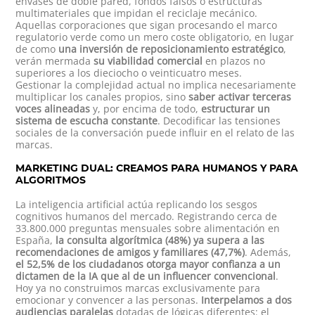
envases de doble pared, fondos falsos o estructuras
multimateriales que impidan el reciclaje mecánico.
Aquellas corporaciones que sigan procesando el marco
regulatorio verde como un mero coste obligatorio, en lugar
de como
una inversión de reposicionamiento estratégico
,
verán mermada
su viabilidad comercial
en plazos no
superiores a los dieciocho o veinticuatro meses.
Gestionar la complejidad actual no implica necesariamente
multiplicar los canales propios, sino
saber activar terceras
voces alineadas
y, por encima de todo,
estructurar un
sistema de escucha constante
. Decodificar las tensiones
sociales de la conversación puede influir en el relato de las
marcas.
MARKETING DUAL: CREAMOS PARA HUMANOS Y PARA
ALGORITMOS
La inteligencia artificial actúa replicando los sesgos
cognitivos humanos del mercado. Registrando cerca de
33.800.000 preguntas mensuales sobre alimentación en
España,
la consulta algorítmica (48%) ya supera a las
recomendaciones de amigos y familiares (47,7%)
. Además,
el 52,5% de los ciudadanos otorga mayor confianza a un
dictamen de la IA que al de un influencer convencional
.
Hoy ya no construimos marcas exclusivamente para
emocionar y convencer a las personas.
Interpelamos a dos
audiencias paralelas
dotadas de lógicas diferentes: el