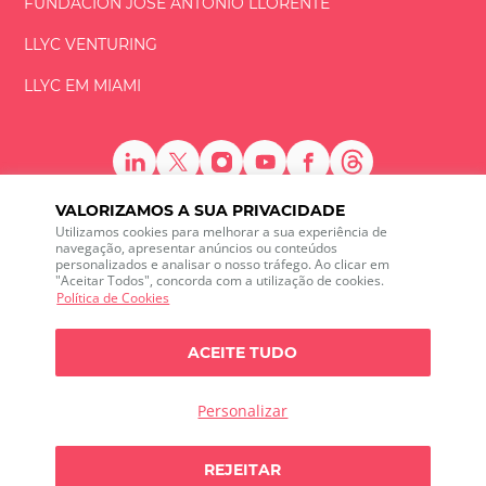
FUNDACIÓN
JOSÉ ANTONIO
LLORENTE
LLYC VENTURING
LLYC EM MIAMI
VALORIZAMOS A SUA PRIVACIDADE
Utilizamos cookies para melhorar a sua experiência de
LLYC © 2026 Todos os direitos reservados
navegação, apresentar anúncios ou conteúdos
personalizados e analisar o nosso tráfego. Ao clicar em
"Aceitar Todos", concorda com a utilização de cookies.
ES
EN
PT
BR
Política de Cookies
600 Brickell Avenue, Suite 2125 Miami, Florida 33131
+1 786 5901000
ACEITE TUDO
O canal de ética
Política de Privacidade
Política de cookies
Configuração de Cookies
Personalizar
Política de Privacidade sobre escuta das redes sociais
Alguma dúvida?
REJEITAR
Falemos