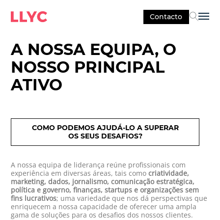
Contacto
Sel
A NOSSA EQUIPA, O
NOSSO PRINCIPAL
ATIVO
COMO PODEMOS AJUDÁ-LO A SUPERAR
OS SEUS DESAFIOS?
A nossa equipa de liderança reúne profissionais com
experiência em diversas áreas, tais como
criatividade,
marketing, dados, jornalismo, comunicação estratégica,
política e governo, finanças, startups e organizações sem
fins lucrativos
; uma variedade que nos dá perspectivas que
enriquecem a nossa capacidade de oferecer uma ampla
gama de soluções para os desafios dos nossos clientes.