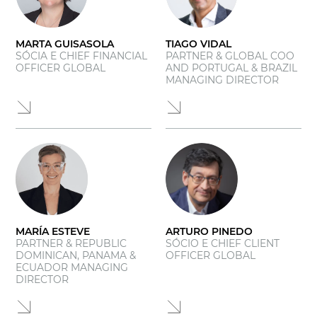
MARTA GUISASOLA
TIAGO VIDAL
SÓCIA E CHIEF FINANCIAL
PARTNER & GLOBAL COO
OFFICER GLOBAL
AND PORTUGAL & BRAZIL
MANAGING DIRECTOR
MARÍA ESTEVE
ARTURO PINEDO
PARTNER & REPUBLIC
SÓCIO E CHIEF CLIENT
DOMINICAN, PANAMA &
OFFICER GLOBAL
ECUADOR MANAGING
DIRECTOR