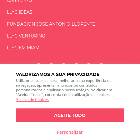
CARREIRAS
LLYC IDEAS
FUNDACIÓN
JOSÉ ANTONIO
LLORENTE
LLYC VENTURING
LLYC EM MIAMI
VALORIZAMOS A SUA PRIVACIDADE
Utilizamos cookies para melhorar a sua experiência de
LLYC © 2026 Todos os direitos reservados
navegação, apresentar anúncios ou conteúdos
personalizados e analisar o nosso tráfego. Ao clicar em
"Aceitar Todos", concorda com a utilização de cookies.
ES
EN
PT
BR
Política de Cookies
600 Brickell Avenue, Suite 2125 Miami, Florida 33131
+1 786 5901000
ACEITE TUDO
O canal de ética
Política de Privacidade
Política de cookies
Configuração de Cookies
Personalizar
Política de Privacidade sobre escuta das redes sociais