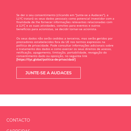
Se der o seu consentimento (clicando em "Junte-se a Audaces"), a
LLYC tratará os seus dados pessoais como potencial investidor com a
finalidade de lhe fornecer informações relevantes relacionadas com
a LLYC e as suas atividades, convites para eventos e outros
benefícios para acionistas, se decidir tornar-se acionista.
Os seus dados não serão cedidos a terceiros, mas serão geridos por
prestadores estabelecidos fora da UE nos termos expressos na
política de privacidade. Pode consultar informações adicionais sobre
o tratamento dos dados e como exercer os seus direitos de acesso,
retificação, apagamento, limitação, portabilidade, revogação do
consentimento dado ou oposição, no seguinte link
[https://llyc.global/politica-de-privacidad/]
CONTACTO