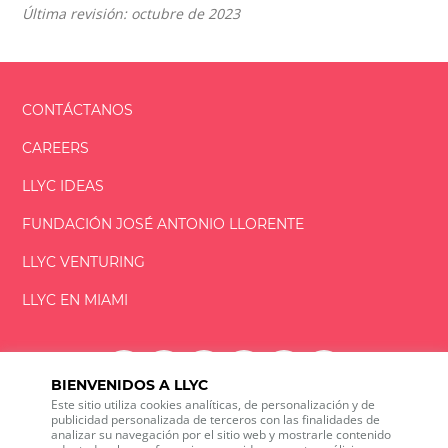
Última revisión: octubre de 2023
CONTÁCTANOS
CAREERS
LLYC IDEAS
FUNDACIÓN
JOSÉ ANTONIO
LLORENTE
LLYC VENTURING
LLYC EN MIAMI
BIENVENIDOS A LLYC
Este sitio utiliza cookies analíticas, de personalización y de
LLYC © 2026 Todos los derechos reservados
publicidad personalizada de terceros con las finalidades de
analizar su navegación por el sitio web y mostrarle contenido