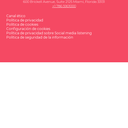
600 Brickell Avenue, Suite 2125 Miami, Florida 33131
+1 786 5901000
Canal ético
Política de privacidad
Política de cookies
Configuración de cookies
Política de privacidad sobre Social media listening
Política de seguridad de la información