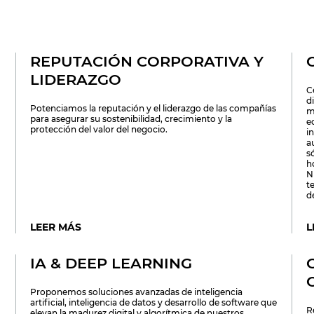
REPUTACIÓN CORPORATIVA Y
LIDERAZGO
C
di
Potenciamos la reputación y el liderazgo de las compañías
m
para asegurar su sostenibilidad, crecimiento y la
e
protección del valor del negocio.
i
a
s
h
N
t
d
LEER MÁS
L
IA & DEEP LEARNING
Proponemos soluciones avanzadas de inteligencia
artificial, inteligencia de datos y desarrollo de software que
R
elevan la madurez digital y algorítmica de nuestros