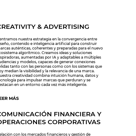
CREATIVITY & ADVERTISING
entramos nuestra estrategia en la convergencia entre
seño, contenido e inteligencia artificial para construir
arcas auténticas, coherentes y preparadas para el nuevo
cosistema algorítmico. Creamos ideas y soluciones
nspiradoras, aumentadas por IA y adaptables a múltiples
udiencias y modelos, capaces de generar conexiones
ólidas tanto con las personas como con los sistemas que
oy median la visibilidad y la relevancia de una marca.
uestra creatividad combina intuición humana, datos y
ecnología para impulsar marcas que perduran y se
estacan en un entorno cada vez más inteligente.
EER MÁS
COMUNICACIÓN FINANCIERA Y
OPERACIONES CORPORATIVAS
elación con los mercados financieros y gestión de