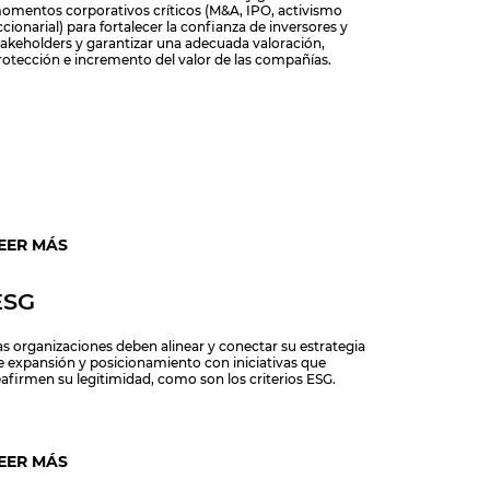
omentos corporativos críticos (M&A, IPO, activismo
ccionarial) para fortalecer la confianza de inversores y
takeholders y garantizar una adecuada valoración,
rotección e incremento del valor de las compañías.
EER MÁS
ESG
as organizaciones deben alinear y conectar su estrategia
e expansión y posicionamiento con iniciativas que
eafirmen su legitimidad, como son los criterios ESG.
EER MÁS