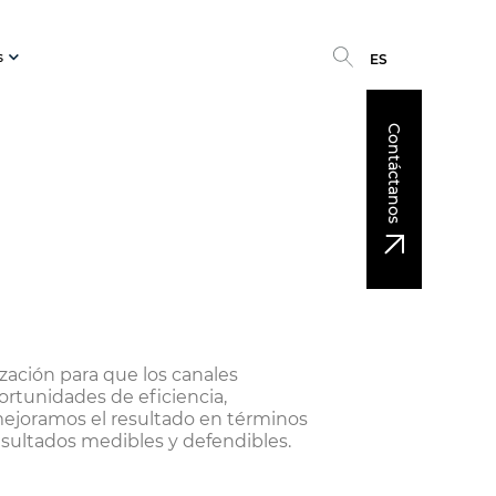
s
ES
Contáctanos
zación para que los canales
portunidades de eficiencia,
mejoramos el resultado en términos
esultados medibles y defendibles.