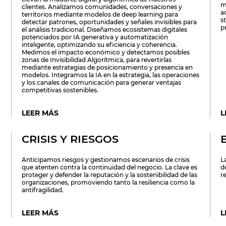
m
clientes. Analizamos comunidades, conversaciones y
a
territorios mediante modelos de deep learning para
s
detectar patrones, oportunidades y señales invisibles para
p
el análisis tradicional. Diseñamos ecosistemas digitales
potenciados por IA generativa y automatización
inteligente, optimizando su eficiencia y coherencia.
Medimos el impacto económico y detectamos posibles
zonas de Invisibilidad Algorítmica, para revertirlas
mediante estrategias de posicionamiento y presencia en
modelos. Integramos la IA en la estrategia, las operaciones
y los canales de comunicación para generar ventajas
competitivas sostenibles.
LEER MÁS
L
CRISIS Y RIESGOS
Anticipamos riesgos y gestionamos escenarios de crisis
L
que atenten contra la continuidad del negocio. La clave es
d
proteger y defender la reputación y la sostenibilidad de las
r
organizaciones, promoviendo tanto la resiliencia como la
antifragilidad.
LEER MÁS
L