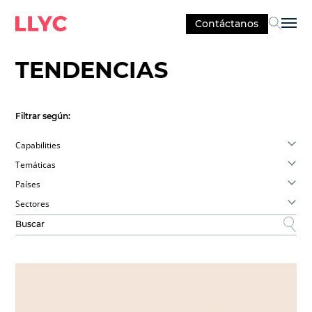
Contáctanos
Sel
TENDENCIAS
Filtrar según:
Capabilities
Temáticas
Países
Sectores