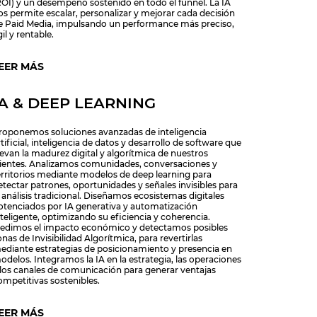
ROI) y un desempeño sostenido en todo el funnel. La IA
os permite escalar, personalizar y mejorar cada decisión
e Paid Media, impulsando un performance más preciso,
il y rentable.
EER MÁS
IA & DEEP LEARNING
roponemos soluciones avanzadas de inteligencia
tificial, inteligencia de datos y desarrollo de software que
levan la madurez digital y algorítmica de nuestros
lientes. Analizamos comunidades, conversaciones y
erritorios mediante modelos de deep learning para
etectar patrones, oportunidades y señales invisibles para
l análisis tradicional. Diseñamos ecosistemas digitales
otenciados por IA generativa y automatización
nteligente, optimizando su eficiencia y coherencia.
edimos el impacto económico y detectamos posibles
onas de Invisibilidad Algorítmica, para revertirlas
ediante estrategias de posicionamiento y presencia en
odelos. Integramos la IA en la estrategia, las operaciones
 los canales de comunicación para generar ventajas
ompetitivas sostenibles.
EER MÁS