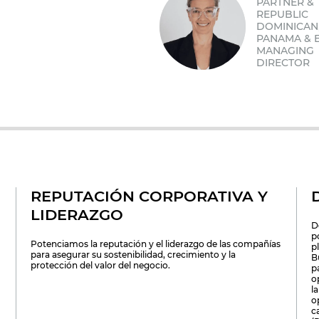
PARTNER &
REPUBLIC
DOMINICAN
PANAMA & 
MANAGING
DIRECTOR
REPUTACIÓN CORPORATIVA Y
LIDERAZGO
D
p
Potenciamos la reputación y el liderazgo de las compañías
p
para asegurar su sostenibilidad, crecimiento y la
B
protección del valor del negocio.
p
o
l
o
c