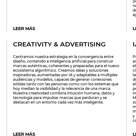
(
n
d
ág
LEER MÁS
L
CREATIVITY & ADVERTISING
Centramos nuestra estrategia en la convergencia entre
P
diseño, contenido e inteligencia artificial para construir
ar
marcas auténticas, coherentes y preparadas para el nuevo
e
ecosistema algorítmico. Creamos ideas y soluciones
c
inspiradoras, aumentadas por IA y adaptables a múltiples
t
audiencias y modelos, capaces de generar conexiones
d
sólidas tanto con las personas como con los sistemas que
e
hoy median la visibilidad y la relevancia de una marca.
p
Nuestra creatividad combina intuición humana, datos y
i
tecnología para impulsar marcas que perduran y se
M
destacan en un entorno cada vez más inteligente.
z
m
m
y
c
LEER MÁS
L