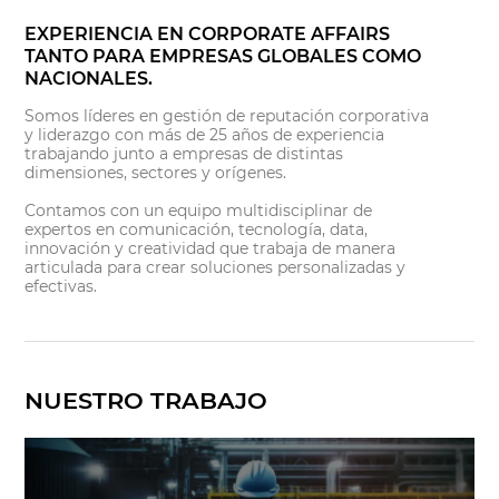
EXPERIENCIA EN CORPORATE AFFAIRS
TANTO PARA EMPRESAS GLOBALES COMO
NACIONALES.
Somos líderes en gestión de reputación corporativa
y liderazgo con más de 25 años de experiencia
trabajando junto a empresas de distintas
dimensiones, sectores y orígenes.
Contamos con un equipo multidisciplinar de
expertos en comunicación, tecnología, data,
innovación y creatividad que trabaja de manera
articulada para crear soluciones personalizadas y
efectivas.
NUESTRO TRABAJO