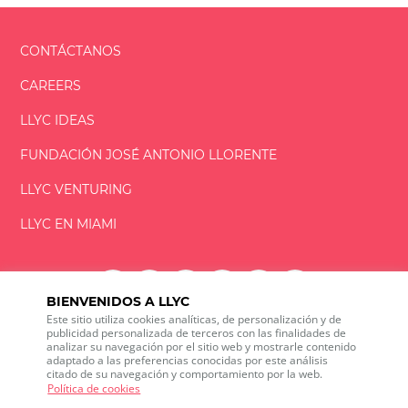
CONTÁCTANOS
CAREERS
LLYC IDEAS
FUNDACIÓN
JOSÉ ANTONIO
LLORENTE
LLYC VENTURING
LLYC EN MIAMI
BIENVENIDOS A LLYC
Este sitio utiliza cookies analíticas, de personalización y de
LLYC © 2026 Todos los derechos reservados
publicidad personalizada de terceros con las finalidades de
analizar su navegación por el sitio web y mostrarle contenido
adaptado a las preferencias conocidas por este análisis
ES
EN
PT
BR
citado de su navegación y comportamiento por la web.
600 Brickell Avenue, Suite 2125 Miami, Florida 33131
Política de cookies
+1 786 5901000