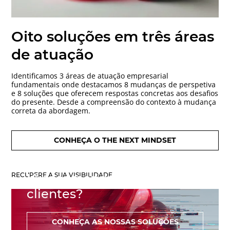
Oito soluções em três áreas
de atuação
Identificamos 3 áreas de atuação empresarial
fundamentais onde destacamos 8 mudanças de perspetiva
e 8 soluções que oferecem respostas concretas aos desafios
do presente. Desde a compreensão do contexto à mudança
correta da abordagem.
CONHEÇA O THE NEXT MINDSET
Está entre as marcas que a
RECUPERE A SUA VISIBILIDADE
IA recomenda aos seus
clientes?
CONHEÇA AS NOSSAS SOLUÇÕES