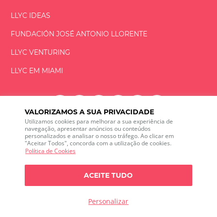
LLYC IDEAS
FUNDACIÓN
JOSÉ ANTONIO
LLORENTE
LLYC VENTURING
LLYC EM MIAMI
VALORIZAMOS A SUA PRIVACIDADE
Utilizamos cookies para melhorar a sua experiência de
LLYC © 2026 Todos os direitos reservados
navegação, apresentar anúncios ou conteúdos
personalizados e analisar o nosso tráfego. Ao clicar em
"Aceitar Todos", concorda com a utilização de cookies.
ES
EN
PT
BR
Política de Cookies
600 Brickell Avenue, Suite 2125 Miami, Florida 33131
+1 786 5901000
ACEITE TUDO
O canal de ética
Política de Privacidade
Política de cookies
Configuração de Cookies
Personalizar
Política de Privacidade sobre escuta das redes sociais