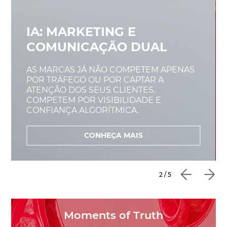
IA: MARKETING E
COMUNICAÇÃO DUAL
AS MARCAS JÁ NÃO COMPETEM APENAS
POR TRÁFEGO OU POR CAPTAR A
ATENÇÃO DOS SEUS CLIENTES.
COMPETEM POR VISIBILIDADE E
CONFIANÇA ALGORÍTMICA.
CONHEÇA MAIS
2 / 5
Moments of Truth