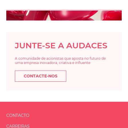
JUNTE-SE A AUDACES
A comunidade de acionistas que aposta no futuro de
uma empresa inovadora, criativa e influente
CONTACTE-NOS
CONTACTO
CARREIRAS