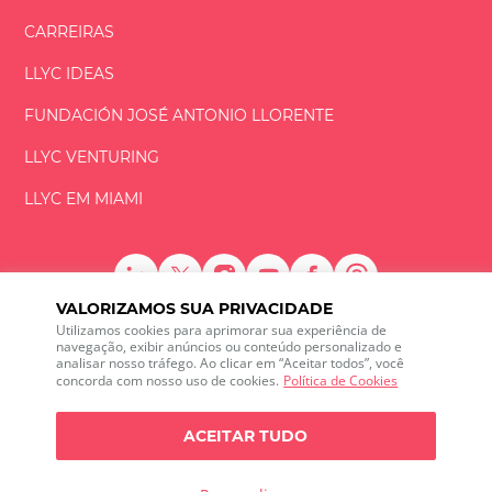
CARREIRAS
LLYC IDEAS
FUNDACIÓN
JOSÉ ANTONIO
LLORENTE
LLYC VENTURING
LLYC EM MIAMI
VALORIZAMOS SUA PRIVACIDADE
LLYC © 2026 Todos os direitos reservados
Utilizamos cookies para aprimorar sua experiência de
navegação, exibir anúncios ou conteúdo personalizado e
analisar nosso tráfego. Ao clicar em “Aceitar todos”, você
ES
EN
PT
BR
concorda com nosso uso de cookies.
Política de Cookies
600 Brickell Avenue, Suite 2125 Miami, Florida 33131
+1 786 5901000
ACEITAR TUDO
Canal de ética
Política de Privacidade
Política de cookies
Configuração de Cookies