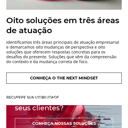
Oito soluções em três áreas
de atuação
Identificamos três áreas principais de atuação empresarial
e demarcamos oito mudanças de perspectiva e oito
soluções que oferecem respostas concretas para os
desafios do presente. Soluções que vêm da compreensão
do contexto e da mudança correta de foco.
CONHEÇA O THE NEXT MINDSET
Você está entre as marcas
RECUPERE SUA VISIBILIDADE
que a IA recomenda aos
seus clientes?
CONHEÇA NOSSAS SOLUÇÕES