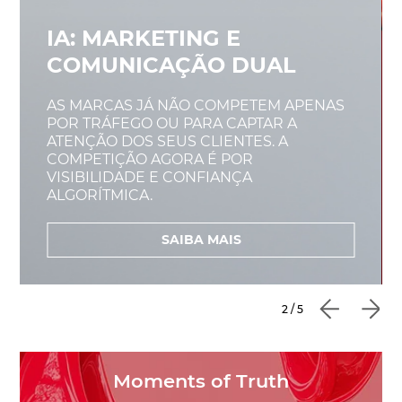
IA: MARKETING E
COMUNICAÇÃO DUAL
AS MARCAS JÁ NÃO COMPETEM APENAS
POR TRÁFEGO OU PARA CAPTAR A
ATENÇÃO DOS SEUS CLIENTES. A
COMPETIÇÃO AGORA É POR
VISIBILIDADE E CONFIANÇA
ALGORÍTMICA.
SAIBA MAIS
2 / 5
Moments of Truth