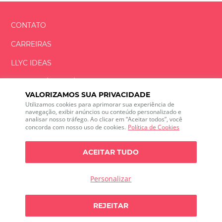
CONTATO
CARREIRAS
LLYC IDEAS
FUNDACIÓN
JOSÉ ANTONIO
LLORENTE
VALORIZAMOS SUA PRIVACIDADE
LLYC VENTURING
Utilizamos cookies para aprimorar sua experiência de
navegação, exibir anúncios ou conteúdo personalizado e
LLYC EM MIAMI
analisar nosso tráfego. Ao clicar em “Aceitar todos”, você
concorda com nosso uso de cookies.
Política de Cookies
ACEITAR TUDO
LLYC © 2026 Todos os direitos reservados
Personalizar
ES
EN
PT
BR
Alguma dúvida?
600 Brickell Avenue, Suite 2125 Miami, Florida 33131
REJEITAR
Falemos
+1 786 5901000