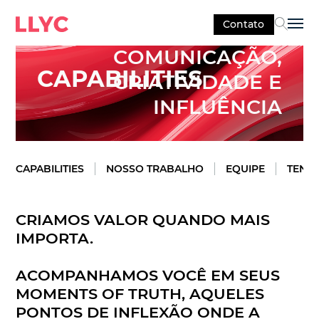
Contato
Sel
COMUNICAÇÃO,
CAPABILITIES
CRIATIVIDADE E
INFLUÊNCIA
CAPABILITIES
NOSSO TRABALHO
EQUIPE
TEND
CRIAMOS VALOR QUANDO MAIS
IMPORTA.
ACOMPANHAMOS VOCÊ EM SEUS
MOMENTS OF TRUTH, AQUELES
PONTOS DE INFLEXÃO ONDE A