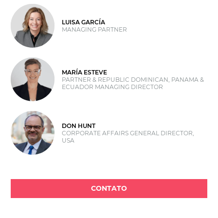
LUISA GARCÍA
MANAGING PARTNER
MARÍA ESTEVE
PARTNER & REPUBLIC DOMINICAN, PANAMA &
ECUADOR MANAGING DIRECTOR
DON HUNT
CORPORATE AFFAIRS GENERAL DIRECTOR,
USA
CONTATO