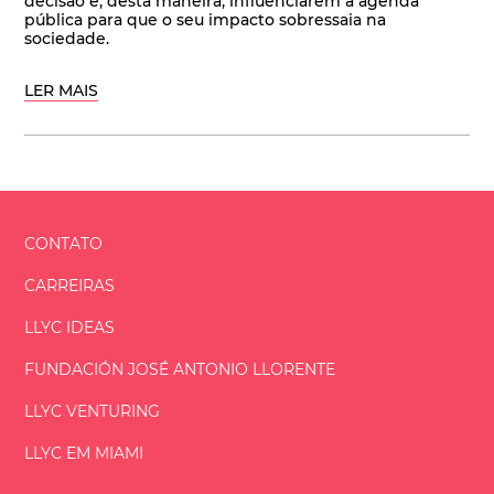
decisão e, desta maneira, influenciarem a agenda
pública para que o seu impacto sobressaia na
sociedade.
LER MAIS
CONTATO
CARREIRAS
LLYC IDEAS
FUNDACIÓN
JOSÉ ANTONIO
LLORENTE
LLYC VENTURING
LLYC EM MIAMI