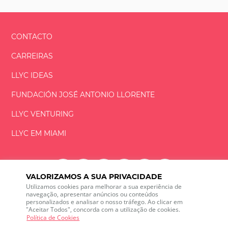
CONTACTO
CARREIRAS
LLYC IDEAS
FUNDACIÓN
JOSÉ ANTONIO
LLORENTE
LLYC VENTURING
LLYC EM MIAMI
VALORIZAMOS A SUA PRIVACIDADE
Utilizamos cookies para melhorar a sua experiência de
LLYC © 2026 Todos os direitos reservados
navegação, apresentar anúncios ou conteúdos
personalizados e analisar o nosso tráfego. Ao clicar em
"Aceitar Todos", concorda com a utilização de cookies.
ES
EN
PT
BR
Política de Cookies
600 Brickell Avenue, Suite 2125 Miami, Florida 33131
+1 786 5901000