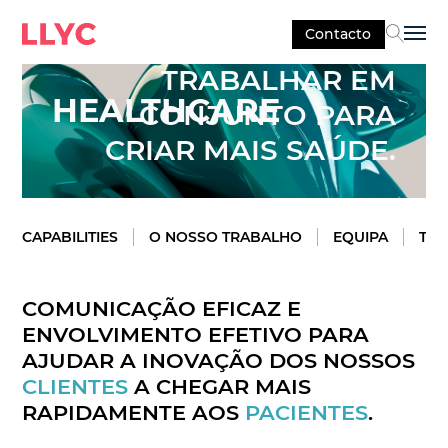
Contacto
Sel
TRABALHAR EM
HEALTHCARE
CONJUNTO PARA
CRIAR MAIS SAÚDE.
CAPABILITIES
O NOSSO TRABALHO
EQUIPA
TEN
COMUNICAÇÃO EFICAZ E
ENVOLVIMENTO EFETIVO PARA
AJUDAR A INOVAÇÃO DOS NOSSOS
CLIENTES
A CHEGAR MAIS
RAPIDAMENTE AOS
PACIENTES
.