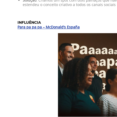
Solução
: Criámos um spot com dois palhaços que n
estendeu o conceito criativo a todos os canais sociai
INFLUÊNCIA
Para pa pa pa – McDonald’s España