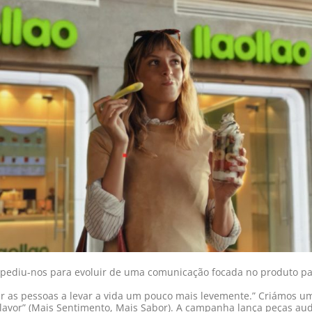
 pediu-nos para evoluir de uma comunicação focada no produto pa
ar as pessoas a levar a vida um pouco mais levemente.” Criámos um
lavor” (Mais Sentimento, Mais Sabor). A campanha lança peças audi