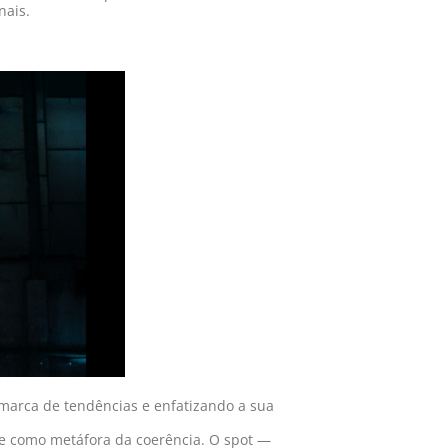
nais.
 marca de tendências e enfatizando a sua
de como metáfora da coerência. O spot —