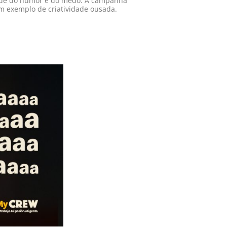
dade do humor e do medo. A campanha
 um exemplo de criatividade ousada.