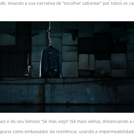
, levando a sua narrativa de “escolher saborear” por todos os ca
ez e do seu famoso “Sé más viejo” (Sê mais velho), distanciando a
.
 Topuria como embaixador da resiliência, usando a impermeabilida