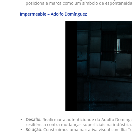
posiciona a marca como um símbolo de espontaneidade
Impermeable – Adolfo Domínguez
Desafio
: Reafirmar a autenticidade da Adolfo Domíngu
resiliência contra mudanças superficiais na indústria
Solução
: Construímos uma narrativa visual com Ilia