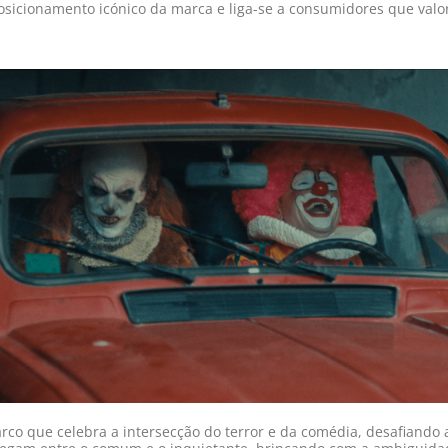
osicionamento icónico da marca e liga-se a consumidores que valor
rco que celebra a intersecção do terror e da comédia, desafiando a