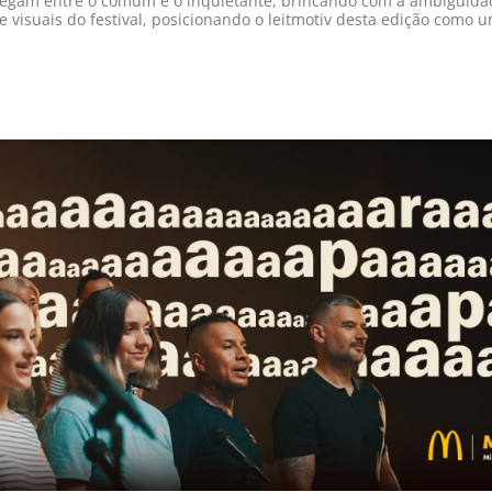
avegam entre o comum e o inquietante, brincando com a ambigui
s e visuais do festival, posicionando o leitmotiv desta edição como