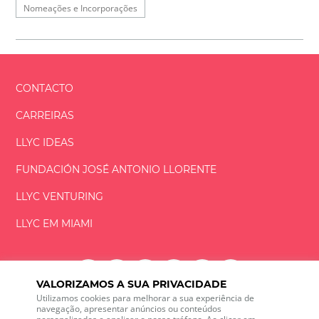
Nomeações e Incorporações
CONTACTO
CARREIRAS
LLYC IDEAS
FUNDACIÓN
JOSÉ ANTONIO
LLORENTE
LLYC VENTURING
LLYC EM MIAMI
VALORIZAMOS A SUA PRIVACIDADE
Utilizamos cookies para melhorar a sua experiência de
LLYC © 2026 Todos os direitos reservados
navegação, apresentar anúncios ou conteúdos