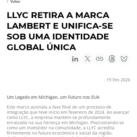
Voltar
LLYC RETIRA A MARCA
LAMBERT E UNIFICA-SE
SOB UMA IDENTIDADE
GLOBAL ÚNICA
19 Fev 2026
Um Legado em Michigan, um Futuro nos EUA
Este marco assinala a fase final de um processo de
integração que teve início em fevereiro de 2024. Ao avançar
como LLYC, a empresa mantém-se profundamente
enraizada na sua herança em Michigan. Posicionando-se
como um investidor na comunidade, a LLYC acredita
firmemente no futuro económico e social da região,