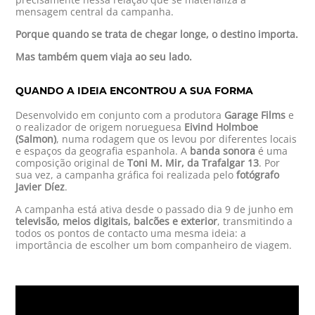
mensagem central da campanha.
Porque quando se trata de chegar longe, o destino importa.
Mas também quem viaja ao seu lado.
QUANDO A IDEIA ENCONTROU A SUA FORMA
Desenvolvido em conjunto com a produtora
Garage Films
e
o realizador de origem norueguesa
Eivind Holmboe
(Salmon)
, numa rodagem que os levou por diferentes locais
e espaços da geografia espanhola. A
banda sonora
é uma
composição original de
Toni M. Mir, da Trafalgar 13
. Por
sua vez, a campanha gráfica foi realizada pelo
fotógrafo
Javier Díez
.
A campanha está ativa desde o passado dia 9 de junho em
televisão, meios digitais, balcões e exterior
, transmitindo a
todos os pontos de contacto uma mesma ideia: a
importância de escolher um bom companheiro de viagem.