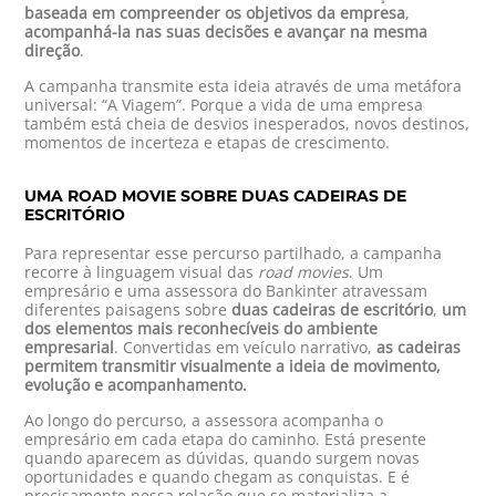
baseada em compreender os objetivos da empresa
,
acompanhá-la nas suas decisões e avançar na mesma
direção
.
A campanha transmite esta ideia através de uma metáfora
universal: “A Viagem”. Porque a vida de uma empresa
também está cheia de desvios inesperados, novos destinos,
momentos de incerteza e etapas de crescimento.
UMA ROAD MOVIE SOBRE DUAS CADEIRAS DE
ESCRITÓRIO
Para representar esse percurso partilhado, a campanha
recorre à linguagem visual das
road movies
. Um
empresário e uma assessora do Bankinter atravessam
diferentes paisagens sobre
duas cadeiras de escritório
,
um
dos elementos mais reconhecíveis do ambiente
empresarial
. Convertidas em veículo narrativo,
as cadeiras
permitem transmitir visualmente a ideia de movimento,
evolução e acompanhamento.
Ao longo do percurso, a assessora acompanha o
empresário em cada etapa do caminho. Está presente
quando aparecem as dúvidas, quando surgem novas
oportunidades e quando chegam as conquistas. E é
precisamente nessa relação que se materializa a