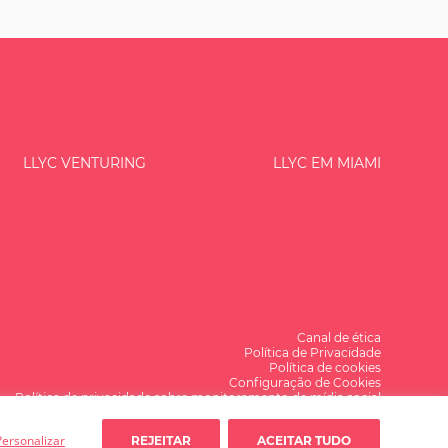
LLYC VENTURING
LLYC EM MIAMI
Canal de ética
Política de Privacidade
Política de cookies
Configuração de Cookies
Política de privacidade sobre monitoramento de mídia social
Alguma dúvida?
Personalizar
REJEITAR
ACEITAR TUDO
Falemos