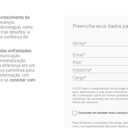
 crescimento do
 avanços
Preencha seus dados para
tecnologias como
 traz desafios: a
 a confiança do
Nome*
Email*
ades enfrentados
omunicação.
personalização
País*
a diferença em um
nco caminhos para
Indústria*
nsformação. Um
Cargo*
e se
conectar com
A LLYC tem o compromisso de proteger e
para administrar a sua conta e fornecer
de o contactar sobre os nossos produto
interesse. Se concorda em ser contacta
forma de contacto.
Concordo em receber mais comunic
Para fornecer o conteúdo solicitado, p
com o armazenamento dos seus dados pe