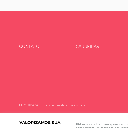
CONTATO
CARREIRAS
LLYC © 2026 Todos os direitos reservados
VALORIZAMOS SUA
Utilizamos cookies para aprimorar su
nosso tráfego. Ao clicar em “Aceitar 