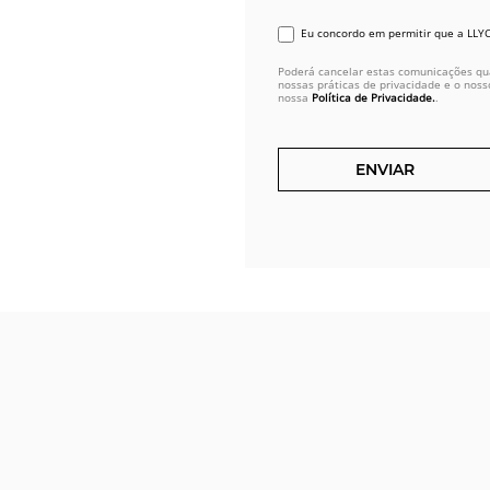
Eu concordo em permitir que a LLY
Poderá cancelar estas comunicações qu
nossas práticas de privacidade e o noss
nossa
Política de Privacidade.
.