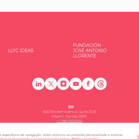
FUNDACIÓN
LLYC IDEAS
JOSÉ ANTONIO
LLORENTE
BR
600 Brickell Avenue, Suite 2125
Miami, Florida 33131
+1 786 5901000
a experiência de navegação, exibir anúncios ou conteúdo personalizado e analisar
todos”, você concorda com nosso uso de cookies.
Política de Cookies