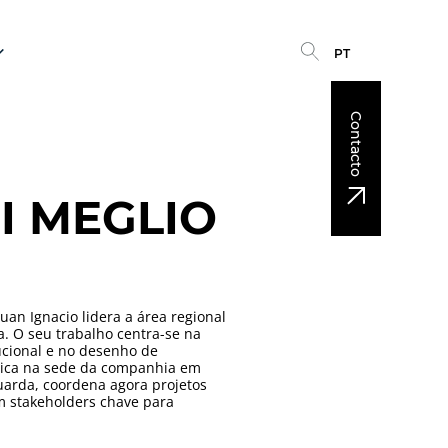
PT
Contacto
I MEGLIO
uan Ignacio lidera a área regional
ma. O seu trabalho centra-se na
ucional e no desenho de
égica na sede da companhia em
arda, coordena agora projetos
m stakeholders chave para