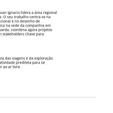
uan Ignacio lidera a área regional
ma. O seu trabalho centra-se na
ucional e no desenho de
égica na sede da companhia em
arda, coordena agora projetos
m stakeholders chave para
sta das viagens e da exploração
atividade predileta para se
 ao ar livre.