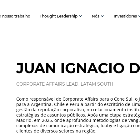
O nosso trabalho
Thought Leadership
Nós
Investidores
JUAN IGNACIO D
CORPORATE AFFAIRS LEAD, LATAM SOUTH
Como responsável de Corporate Affairs para o Cone Sul, o J
para a Argentina, Chile e Peru a partir do escritório de Li
gestão da reputação corporativa, no relacionamento instit
estratégias de assuntos públicos. Após uma etapa estrat
Madrid, em 2025, onde aprofundou metodologias de vangu
complexos de comunicação estratégica, lobby e ligação co
clientes de diversos setores na região.