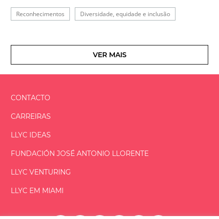
Reconhecimentos
Diversidade, equidade e inclusão
VER MAIS
CONTACTO
CARREIRAS
LLYC IDEAS
FUNDACIÓN
JOSÉ ANTONIO
LLORENTE
LLYC VENTURING
LLYC EM MIAMI