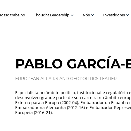
Nosso trabalho
Thought Leadership
Nós
Investidores
PABLO GARCÍA-
EUROPEAN AFFAIRS AND GEOPOLITICS LEADER
Especialista no âmbito político, institucional e regulatóri
desenvolveu grande parte de sua carreira no âmbito europeu
Externa para a Europa (2002-04), Embaixador da Espanha 
Embaixador na Alemanha (2012-16) e Embaixador Represe
Europeia (2016-21).