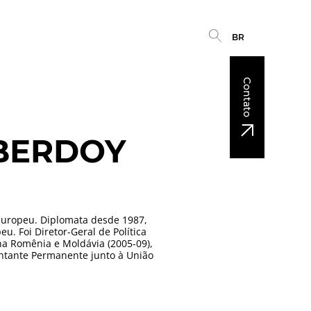
BR
Contato
BERDOY
o europeu. Diplomata desde 1987,
. Foi Diretor-Geral de Política
na Romênia e Moldávia (2005-09),
ntante Permanente junto à União