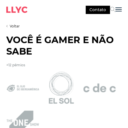
Contato
Sel
Voltar
VOCÊ É GAMER E NÃO
SABE
+12 pêmios