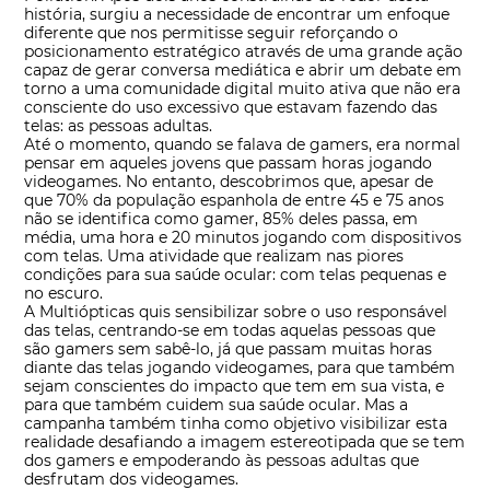
história, surgiu a necessidade de encontrar um enfoque
diferente que nos permitisse seguir reforçando o
posicionamento estratégico através de uma grande ação
capaz de gerar conversa mediática e abrir um debate em
torno a uma comunidade digital muito ativa que não era
consciente do uso excessivo que estavam fazendo das
telas: as pessoas adultas.
Até o momento, quando se falava de gamers, era normal
pensar em aqueles jovens que passam horas jogando
videogames. No entanto, descobrimos que, apesar de
que 70% da população espanhola de entre 45 e 75 anos
não se identifica como gamer, 85% deles passa, em
média, uma hora e 20 minutos jogando com dispositivos
com telas. Uma atividade que realizam nas piores
condições para sua saúde ocular: com telas pequenas e
no escuro.
A Multiópticas quis sensibilizar sobre o uso responsável
das telas, centrando-se em todas aquelas pessoas que
são gamers sem sabê-lo, já que passam muitas horas
diante das telas jogando videogames, para que também
sejam conscientes do impacto que tem em sua vista, e
para que também cuidem sua saúde ocular. Mas a
campanha também tinha como objetivo visibilizar esta
realidade desafiando a imagem estereotipada que se tem
dos gamers e empoderando às pessoas adultas que
desfrutam dos videogames.