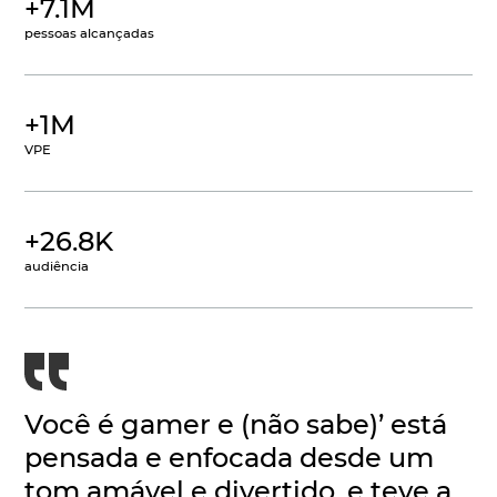
+7.1M
pessoas alcançadas
+1M
VPE
+26.8K
audiência
Você é gamer e (não sabe)’ está
pensada e enfocada desde um
tom amável e divertido, e teve a