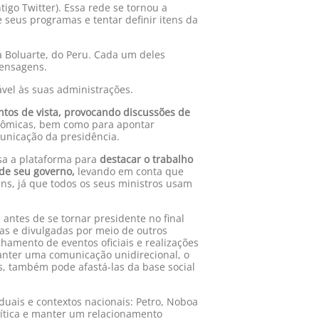
tigo Twitter). Essa rede se tornou a
 seus programas e tentar definir itens da
a Boluarte, do Peru. Cada um deles
mensagens.
vel às suas administrações.
tos de vista, provocando discussões de
onômicas, bem como para apontar
unicação da presidência.
a a plataforma para
destacar o trabalho
de seu governo,
levando em conta que
ns, já que todos os seus ministros usam
ntes de se tornar presidente no final
as e divulgadas por meio de outros
lhamento de eventos oficiais e realizações
manter uma comunicação unidirecional, o
s, também pode afastá-las da base social
duais e contextos nacionais: Petro, Noboa
olítica e manter um relacionamento