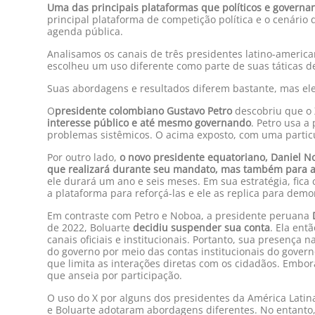
Uma das principais plataformas que políticos e governan
principal plataforma de competição política e o cenário
agenda pública.
Analisamos os canais de três presidentes latino-americ
escolheu um uso diferente como parte de suas táticas d
Suas abordagens e resultados diferem bastante, mas ele
O
presidente colombiano Gustavo Petro
descobriu que o 
interesse público e até mesmo governando
. Petro usa 
problemas sistêmicos. O acima exposto, com uma partic
Por outro lado,
o novo presidente equatoriano, Daniel N
que realizará durante seu mandato, mas também para adm
ele durará um ano e seis meses. Em sua estratégia, fic
a plataforma para reforçá-las e ele as replica para demon
Em contraste com Petro e Noboa, a presidente peruana
D
de 2022, Boluarte
decidiu suspender sua conta
. Ela ent
canais oficiais e institucionais. Portanto, sua presença
do governo por meio das contas institucionais do gover
que limita as interações diretas com os cidadãos. Embo
que anseia por participação.
O uso do X por alguns dos presidentes da América Latina
e Boluarte adotaram abordagens diferentes. No entanto, 