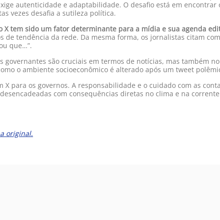
e autenticidade e adaptabilidade. O desafio está em encontrar o eq
 vezes desafia a sutileza política.
X tem sido um fator determinante para a mídia e sua agenda edit
icos de tendência da rede. Da mesma forma, os jornalistas citam c
mou que…”.
os governantes são cruciais em termos de notícias, mas também no
 como o ambiente socioeconômico é alterado após um tweet polêmi
um X para os governos. A responsabilidade e o cuidado com as conta
ão desencadeadas com consequências diretas no clima e na corren
a original.