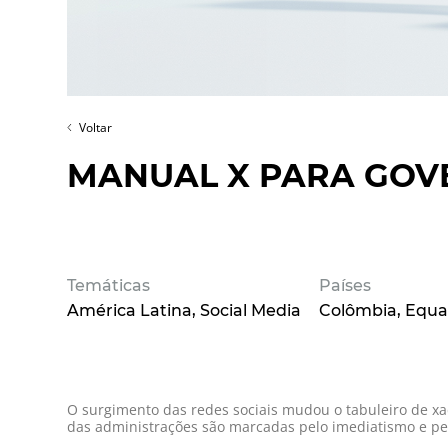
Voltar
MANUAL X PARA GO
Temáticas
Países
América Latina
Social Media
Colômbia
Equa
O surgimento das redes sociais mudou o tabuleiro de x
das administrações são marcadas pelo imediatismo e pela 