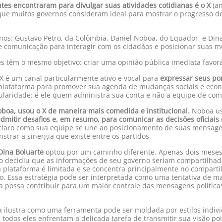
tes encontraram para divulgar suas atividades cotidianas é o X
(an
 que muitos governos consideram ideal para mostrar o progresso de
anos: Gustavo Petro, da Colômbia, Daniel Noboa, do Equador, e Din
e comunicação para interagir com os cidadãos e posicionar suas 
s têm o mesmo objetivo: criar uma opinião pública imediata favorá
X é um canal particularmente ativo e vocal para
expressar seus pon
a plataforma para promover sua agenda de mudanças sociais e ec
ularidade: é ele quem administra sua conta e não a equipe de com
oboa, usou o X de maneira mais comedida e institucional.
Noboa us
itir desafios e, em resumo, para comunicar as decisões oficiais 
a claro como sua equipe se une ao posicionamento de suas mensage
strar a sinergia que existe entre os partidos.
ina Boluarte
optou por um caminho diferente. Apenas dois meses a
ão decidiu que as informações de seu governo seriam compartilhad
 na plataforma é limitada e se concentra principalmente no comparti
no. Essa estratégia pode ser interpretada como uma tentativa de 
ra possa contribuir para um maior controle das mensagens política
 ilustra como uma ferramenta pode ser moldada por estilos indivi
todos eles enfrentam a delicada tarefa de transmitir sua visão p