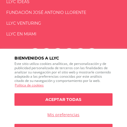
LLYC IDEAS
FUNDACIÓN
JOSÉ ANTONIO
LLORENTE
LLYC VENTURING
LLYC EN MIAMI
BIENVENIDOS A LLYC
Este sitio utiliza cookies analíticas, de personalización y de
LLYC © 2026 Todos los derechos reservados
publicidad personalizada de terceros con las finalidades de
analizar su navegación por el sitio web y mostrarle contenido
adaptado a las preferencias conocidas por este análisis
ES
EN
PT
BR
citado de su navegación y comportamiento por la web.
600 Brickell Avenue, Suite 2125 Miami, Florida 33131
Política de cookies
+1 786 5901000
Canal ético
ACEPTAR TODAS
Política de privacidad
Política de cookies
Configuración de cookies
Política de privacidad sobre Social media listening
Mis preferencias
Política de seguridad de la información