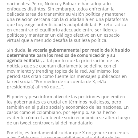
nacionales: Petro, Noboa y Boluarte han adoptado
enfoques distintos. Sin embargo, todos enfrentan la
delicada tarea de transmitir su visión política y mantener
una relación cercana con la ciudadanía en una plataforma
que hoy exige autenticidad y adaptabilidad. El reto radica
en encontrar el equilibrio adecuado entre ser líderes
políticos y mantener un diálogo efectivo en un espacio
virtual que a menudo desafía la sutileza política.
Sin duda,
la vocería gubernamental por medio de X ha sido
determinante para los medios de comunicación y su
agenda editorial,
a tal punto que la priorización de las
noticias que se cuentan diariamente se define con el
movimiento y trending topics de la red. Así mismo, los
periodistas citan como fuente los mensajes publicados en
la red social: “Por medio de su cuenta de X, el/la
presidente(a) afirmó que…”.
El poder y peso informativo de las posiciones que emiten
los gobernantes es crucial en términos noticiosos, pero
también en el pulso social y económico de las naciones. En
casos como el colombiano, por ejemplo, se ha hecho
evidente cómo el ambiente socio económico se altera luego
de un tweet controversial del mandatario.
Por ello, es fundamental cuidar que X no genere una equis
a los Gobiernos. La responsabilidad y el cuidado de las