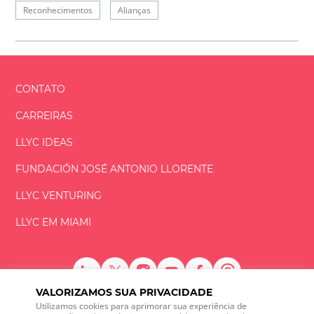
Reconhecimentos
Alianças
CONTATO
CARREIRAS
LLYC IDEAS
FUNDACIÓN
JOSÉ ANTONIO
LLORENTE
LLYC VENTURING
LLYC EM MIAMI
VALORIZAMOS SUA PRIVACIDADE
LLYC © 2026 Todos os direitos reservados
Utilizamos cookies para aprimorar sua experiência de