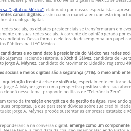
rês debates presidenciais, a conversa digital no México se destac
rsa Digital no México”
, elaborado por nossos especialistas, apre
entes canais digitais
, assim como a maneira em que esta impactou
hos do diálogo digital.
 redes sociais, os debates presidenciais se transformaram em even
eamente em suas redes sociais. A corrente de opinião gerada por e
a os candidatos. Dessa forma, o eleitorado desempenha um papel cad
ntos Públicos na LLYC México.
 candidatas e ao candidato à presidência do México nas redes soci
zão Sigamos Haciendo Historia, e
Xóchitl Gálvez
, candidata de Fuer
ato
Jorge Á. Máynez,
candidato do Movimento Cidadão, registrou
4
 sociais e meios digitais são a segurança (71%), o meio ambiente 
a
inquietação frente à crise de violência
, especialmente em torno 
vez, Jorge Á. Máynez gerou uma perspectiva positiva sobre sua abo
ão cidadã nesse tema, propondo políticas de “Tolerância Zero”.
u em torno da
transição energética e da gestão da água
, revelando 
suas propostas, já que persistem dúvidas sobre sua credibilidade
tuais; Jorge Á. Máynez propõe sustentar as empresas estatais; e X
reponderância na conversa digital,
emerge como um componente cr
l
. Nesse tema, a candidata da coalizão Sigamos Haciendo Historia