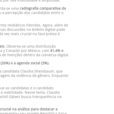
ou por sua intensidade e amplitude.
senta-se uma
radiografia comparativa da
 a percepção dos candidatos entre o
tos midiáticos híbridos. Agora, além de
ssas discussões no âmbito digital pode
a vez mais crucial na fase prévia à
ais.
Observa-se uma distribuição
za y Corazón por México, com
41,4% e
%
de menções dentro da conversa digital.
(26%) e a agenda social (3%).
da candidata Claudia Sheinbaum, que
rdagem da violência de gênero. Enquanto
que as candidatas e o candidato
 e viabilidade. Nesse tema, Claudia
óchitl Gálvez busca transparência na
ucial na análise para destacar a
 apresentou seu projeto República Sana,