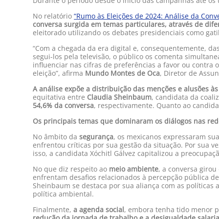
Durante o período desde o início das campanhas até os t
No relatório
“Rumo às Eleições de 2024: Análise da Conve
conversa surgida em temas particulares, através de difer
eleitorado utilizando os debates presidenciais como gatil
“Com a chegada da era digital e, consequentemente, das
segui-los pela televisão, o público os comenta simultan
influenciar nas cifras de preferências a favor ou contr
eleição”, afirma
Mundo Montes de Oca
, Diretor de Assu
A análise expõe a distribuição das menções e alusões às
equitativa entre
Claudia Sheinbaum
, candidata da coali
54,6% da conversa
, respectivamente. Quanto ao candid
Os principais temas que dominaram os diálogos nas redes
No âmbito da
segurança
, os mexicanos expressaram su
enfrentou críticas por sua gestão da situação. Por sua 
isso, a candidata Xóchitl Gálvez capitalizou a preocupaç
No que diz respeito ao
meio ambiente
, a conversa giro
enfrentam desafios relacionados à percepção pública de 
Sheinbaum se destaca por sua aliança com as políticas a
política ambiental.
Finalmente,
a agenda social
, embora tenha tido menor p
redução da jornada de trabalho e a desigualdade salaria