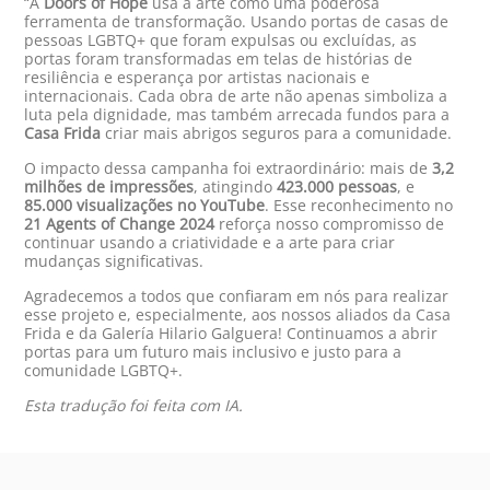
“A
Doors of Hope
usa a arte como uma poderosa
ferramenta de transformação. Usando portas de casas de
pessoas LGBTQ+ que foram expulsas ou excluídas, as
portas foram transformadas em telas de histórias de
resiliência e esperança por artistas nacionais e
internacionais. Cada obra de arte não apenas simboliza a
luta pela dignidade, mas também arrecada fundos para a
Casa Frida
criar mais abrigos seguros para a comunidade.
O impacto dessa campanha foi extraordinário: mais de
3,2
milhões de impressões
, atingindo
423.000 pessoas
, e
85.000 visualizações no YouTube
. Esse reconhecimento no
21 Agents of Change 2024
reforça nosso compromisso de
continuar usando a criatividade e a arte para criar
mudanças significativas.
Agradecemos a todos que confiaram em nós para realizar
esse projeto e, especialmente, aos nossos aliados da Casa
Frida e da Galería Hilario Galguera! Continuamos a abrir
portas para um futuro mais inclusivo e justo para a
comunidade LGBTQ+.
Esta tradução foi feita com IA.