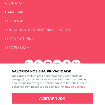
CONTATO
CARREIRAS
LLYC IDEAS
FUNDACIÓN
JOSÉ ANTONIO
LLORENTE
LLYC VENTURING
LLYC EM MIAMI
VALORIZAMOS SUA PRIVACIDADE
LLYC © 2026 Todos os direitos reservados
Utilizamos cookies para aprimorar sua experiência de
navegação, exibir anúncios ou conteúdo personalizado e
analisar nosso tráfego. Ao clicar em “Aceitar todos”, você
ES
EN
BR
concorda com nosso uso de cookies.
Política de Cookies
600 Brickell Avenue, Suite 2125 Miami, Florida 33131
+1 786 5901000
ACEITAR TUDO
Canal de ética
Política de Privacidade