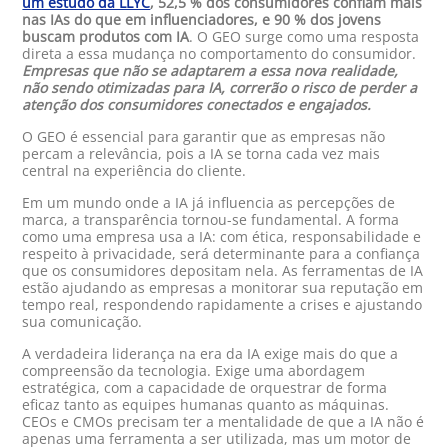
um estudo da LLYC
, 52,5 % dos consumidores confiam mais
nas IAs do que em influenciadores, e 90 % dos jovens
buscam produtos com IA
. O GEO surge como uma resposta
direta a essa mudança no comportamento do consumidor.
Empresas que não se adaptarem a essa nova realidade,
não sendo otimizadas para IA, correrão o risco de perder a
atenção dos consumidores conectados e engajados.
O GEO é essencial para garantir que as empresas não
percam a relevância, pois a IA se torna cada vez mais
central na experiência do cliente.
Em um mundo onde a IA já influencia as percepções de
marca, a transparência tornou-se fundamental. A forma
como uma empresa usa a IA: com ética, responsabilidade e
respeito à privacidade, será determinante para a confiança
que os consumidores depositam nela. As ferramentas de IA
estão ajudando as empresas a monitorar sua reputação em
tempo real, respondendo rapidamente a crises e ajustando
sua comunicação.
A verdadeira liderança na era da IA exige mais do que a
compreensão da tecnologia. Exige uma abordagem
estratégica, com a capacidade de orquestrar de forma
eficaz tanto as equipes humanas quanto as máquinas.
CEOs e CMOs precisam ter a mentalidade de que a IA não é
apenas uma ferramenta a ser utilizada, mas um motor de