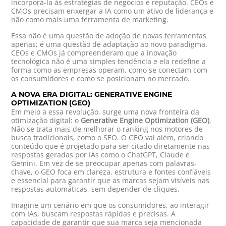
incorporá-la às estratégias de negócios e reputação. CEOs e
CMOs precisam enxergar a IA como um ativo de liderança e
não como mais uma ferramenta de marketing.
Essa não é uma questão de adoção de novas ferramentas
apenas; é uma questão de adaptação ao novo paradigma.
CEOs e CMOs já compreenderam que a inovação
tecnológica não é uma simples tendência e ela redefine a
forma como as empresas operam, como se conectam com
os consumidores e como se posicionam no mercado.
A NOVA ERA DIGITAL: GENERATIVE ENGINE
OPTIMIZATION (GEO)
Em meio a essa revolução, surge uma nova fronteira da
otimização digital: o
Generative Engine Optimization (GEO)
.
Não se trata mais de melhorar o ranking nos motores de
busca tradicionais, como o SEO. O GEO vai além, criando
conteúdo que é projetado para ser citado diretamente nas
respostas geradas por IAs como o ChatGPT, Claude e
Gemini. Em vez de se preocupar apenas com palavras-
chave, o GEO foca em clareza, estrutura e fontes confiáveis
e essencial para garantir que as marcas sejam visíveis nas
respostas automáticas, sem depender de cliques.
Imagine um cenário em que os consumidores, ao interagir
com IAs, buscam respostas rápidas e precisas. A
capacidade de garantir que sua marca seja mencionada