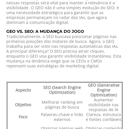
nessas respostas será vital para manter a relevância e a
visibilidade. O GEO não é uma simples evolução do SEO; é
uma necessidade estratégica para garantir que as
empresas permaneçam no radar das IAs, que agora
dominam a comunicação digital.
GEO VS. SEO: A MUDANÇA DO JOGO
Tradicionalmente, o SEO buscava posicionar páginas nas
primeiras posições dos motores de busca. Agora, o GEO
trabalha para ser visto nas respostas automáticas das IAs.
A principal diferença? O SEO precisa atrair cliques,
enquanto o GEO visa garantir visibilidade instantânea. Esta
mudança na dinâmica exige que os CEOs e CMOs
repensem suas estratégias de marketing digital.
GEO (Generative
SEO (Search Engine
Aspecto
Engine
Optimization)
Optimization)
Aumentar
Melhorar ranking em
Objetivo
visibilidade nas
páginas de busca
respostas de IA
Palavras-chave e links
Clareza, estrutura
Foco
externos
e fontes confiáveis
Otimizar páginas web
Otimizar conteúdo