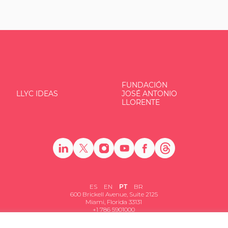
FUNDACIÓN
LLYC IDEAS
JOSÉ ANTONIO
LLORENTE
ES
EN
PT
BR
600 Brickell Avenue, Suite 2125
Miami, Florida 33131
+1 786 5901000