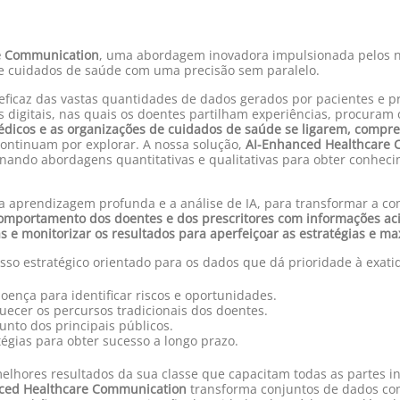
e Communication
, uma abordagem inovadora impulsionada pelos 
de cuidados de saúde com uma precisão sem paralelo.
eficaz das vastas quantidades de dados gerados por pacientes e pr
s digitais, nas quais os doentes partilham experiências, procuram
édicos e as organizações de cuidados de saúde se ligarem, comp
ontinuam por explorar. A nossa solução,
AI-Enhanced Healthcare
inando abordagens quantitativas e qualitativas para obter conhe
 a aprendizagem profunda e a análise de IA, para transformar a 
mportamento dos doentes e dos prescritores com informações aci
s e monitorizar os resultados para aperfeiçoar as estratégias e ma
so estratégico orientado para os dados que dá prioridade à exatid
oença para identificar riscos e oportunidades.
uecer os percursos tradicionais dos doentes.
to dos principais públicos.
tégias para obter sucesso a longo prazo.
lhores resultados da sua classe que capacitam todas as partes in
ced Healthcare Communication
transforma conjuntos de dados co