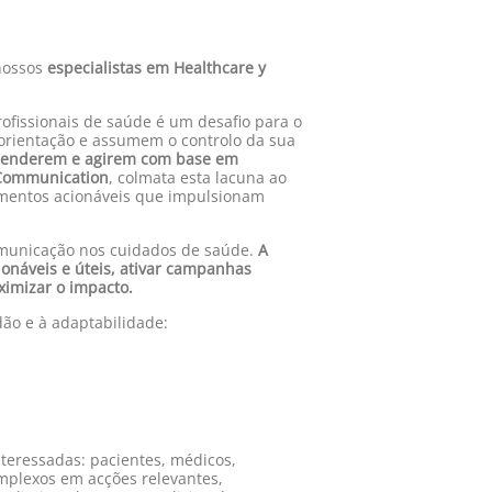
nossos
especialistas em
Healthcare y
ofissionais de saúde é um desafio para o
 orientação e assumem o controlo da sua
reenderem e agirem com base em
 Communication
, colmata esta lacuna ao
cimentos acionáveis que impulsionam
comunicação nos cuidados de saúde.
A
onáveis e úteis, ativar campanhas
ximizar o impacto.
ão e à adaptabilidade:
teressadas: pacientes, médicos,
mplexos em acções relevantes,