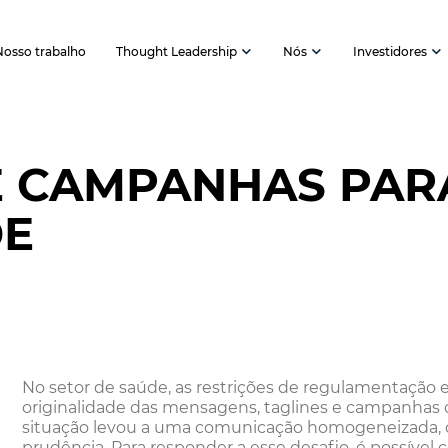
Nosso trabalho
Thought Leadership
Nós
Investidores
E CAMPANHAS PAR
DE
No setor de saúde, as restrições de regulamentação
originalidade das mensagens, taglines e campanhas c
situação levou a uma comunicação homogeneizada, ca
prudência. Para responder a esse desafio, é possível