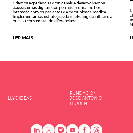
Criamos experiências omnicanais e desenvolvemos
ecossistemas digitais que permitem uma melhor
N
interação com os pacientes e a comunidade médica.
o
Implementamos estratégias de marketing de influência
e
ou SEO com conteúdo diferenciado.
re
LER MAIS
L
FUNDACIÓN
LLYC IDEAS
JOSÉ ANTONIO
LLORENTE