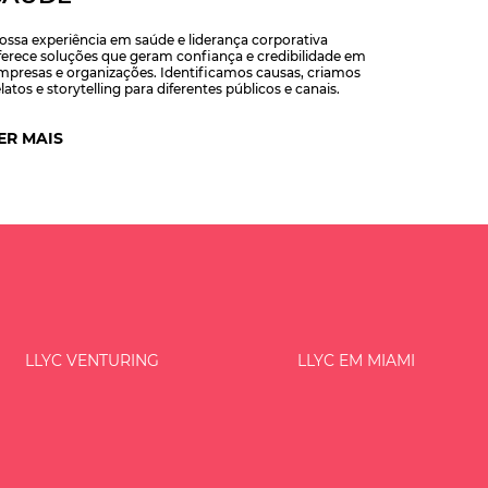
ossa experiência em saúde e liderança corporativa
ferece soluções que geram confiança e credibilidade em
mpresas e organizações. Identificamos causas, criamos
latos e storytelling para diferentes públicos e canais.
ER MAIS
LLYC VENTURING
LLYC EM MIAMI