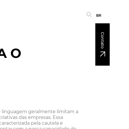
BR
Contato
A O
 e linguagem geralmente limitam a
riativas das empresas. Essa
racterizada pela cautela e
 contar com a nossa capacidade de