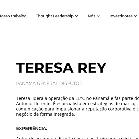
Nosso trabalho
Thought Leadership
Nós
Investidores
TERESA REY
PANAMA GENERAL DIRECTOR
Teresa lidera a operação da LLYC no Panamá e faz parte d
Antonio Llorente. É especialista em estratégias de marca
comunicação para impulsionar a reputação corporativa e c
negócio de forma integrada.
EXPERIÊNCIA.
Antes de assumir a direção geral, construiu uma sólida ca