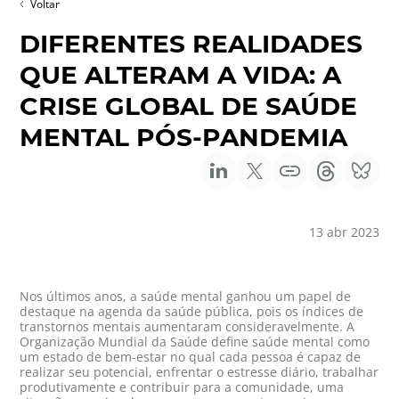
Voltar
DIFERENTES REALIDADES
QUE ALTERAM A VIDA: A
CRISE GLOBAL DE SAÚDE
MENTAL PÓS-PANDEMIA
13 abr 2023
Nos últimos anos, a saúde mental ganhou um papel de
destaque na agenda da saúde pública, pois os índices de
transtornos mentais aumentaram consideravelmente. A
Organização Mundial da Saúde define saúde mental como
um estado de bem-estar no qual cada pessoa é capaz de
realizar seu potencial, enfrentar o estresse diário, trabalhar
produtivamente e contribuir para a comunidade, uma