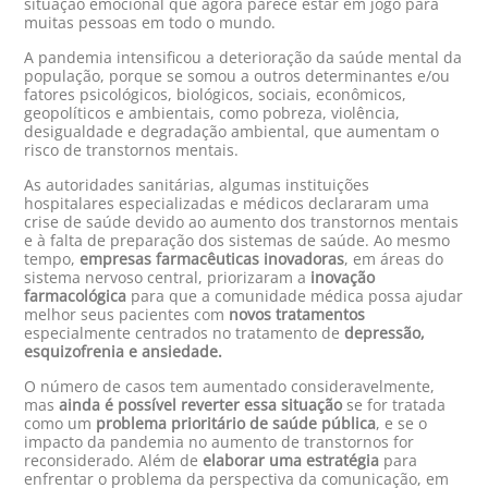
situação emocional que agora parece estar em jogo para
muitas pessoas em todo o mundo.
A pandemia intensificou a deterioração da saúde mental da
população, porque se somou a outros determinantes e/ou
fatores psicológicos, biológicos, sociais, econômicos,
geopolíticos e ambientais, como pobreza, violência,
desigualdade e degradação ambiental, que aumentam o
risco de transtornos mentais.
As autoridades sanitárias, algumas instituições
hospitalares especializadas e médicos declararam uma
crise de saúde devido ao aumento dos transtornos mentais
e à falta de preparação dos sistemas de saúde. Ao mesmo
tempo,
empresas farmacêuticas inovadoras
, em áreas do
sistema nervoso central, priorizaram a
inovação
farmacológica
para que a comunidade médica possa ajudar
melhor seus pacientes com
novos tratamentos
especialmente centrados no tratamento de
depressão,
esquizofrenia e ansiedade.
O número de casos tem aumentado consideravelmente,
mas
ainda é possível reverter essa situação
se for tratada
como um
problema prioritário de saúde pública
, e se o
impacto da pandemia no aumento de transtornos for
reconsiderado. Além de
elaborar uma estratégia
para
enfrentar o problema da perspectiva da comunicação, em