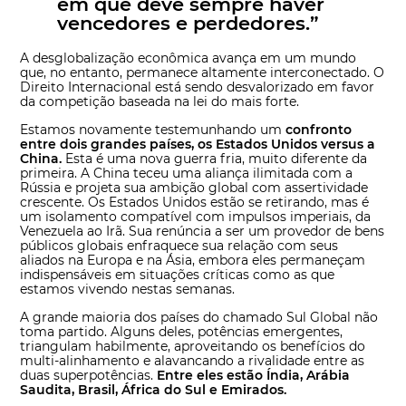
em que deve sempre haver
vencedores e perdedores.”
A desglobalização econômica avança em um mundo
que, no entanto, permanece altamente interconectado. O
Direito Internacional está sendo desvalorizado em favor
da competição baseada na lei do mais forte.
Estamos novamente testemunhando um
confronto
entre dois grandes países, os Estados Unidos versus a
China.
Esta é uma nova guerra fria, muito diferente da
primeira. A China teceu uma aliança ilimitada com a
Rússia e projeta sua ambição global com assertividade
crescente. Os Estados Unidos estão se retirando, mas é
um isolamento compatível com impulsos imperiais, da
Venezuela ao Irã. Sua renúncia a ser um provedor de bens
públicos globais enfraquece sua relação com seus
aliados na Europa e na Ásia, embora eles permaneçam
indispensáveis em situações críticas como as que
estamos vivendo nestas semanas.
A grande maioria dos países do chamado Sul Global não
toma partido. Alguns deles, potências emergentes,
triangulam habilmente, aproveitando os benefícios do
multi-alinhamento e alavancando a rivalidade entre as
duas superpotências.
Entre eles estão Índia, Arábia
Saudita, Brasil, África do Sul e Emirados.