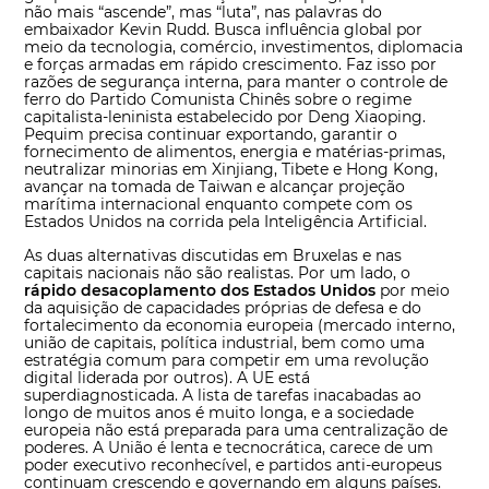
não mais “ascende”, mas “luta”, nas palavras do
embaixador Kevin Rudd. Busca influência global por
meio da tecnologia, comércio, investimentos, diplomacia
e forças armadas em rápido crescimento. Faz isso por
razões de segurança interna, para manter o controle de
ferro do Partido Comunista Chinês sobre o regime
capitalista-leninista estabelecido por Deng Xiaoping.
Pequim precisa continuar exportando, garantir o
fornecimento de alimentos, energia e matérias-primas,
neutralizar minorias em Xinjiang, Tibete e Hong Kong,
avançar na tomada de Taiwan e alcançar projeção
marítima internacional enquanto compete com os
Estados Unidos na corrida pela Inteligência Artificial.
As duas alternativas discutidas em Bruxelas e nas
capitais nacionais não são realistas. Por um lado, o
rápido desacoplamento dos Estados Unidos
por meio
da aquisição de capacidades próprias de defesa e do
fortalecimento da economia europeia (mercado interno,
união de capitais, política industrial, bem como uma
estratégia comum para competir em uma revolução
digital liderada por outros). A UE está
superdiagnosticada. A lista de tarefas inacabadas ao
longo de muitos anos é muito longa, e a sociedade
europeia não está preparada para uma centralização de
poderes. A União é lenta e tecnocrática, carece de um
poder executivo reconhecível, e partidos anti-europeus
continuam crescendo e governando em alguns países.