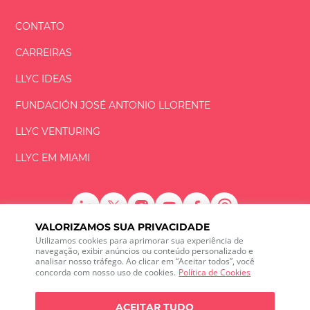
CONTATO
CARREIRAS
LLYC IDEAS
FUNDACIÓN
JOSÉ ANTONIO
LLORENTE
LLYC VENTURING
LLYC EM MIAMI
VALORIZAMOS SUA PRIVACIDADE
LLYC © 2026 Todos os direitos reservados
Utilizamos cookies para aprimorar sua experiência de
navegação, exibir anúncios ou conteúdo personalizado e
analisar nosso tráfego. Ao clicar em “Aceitar todos”, você
ES
EN
PT
BR
concorda com nosso uso de cookies.
Política de Cookies
600 Brickell Avenue, Suite 2125 Miami, Florida 33131
+1 786 5901000
ACEITAR TUDO
Canal de ética