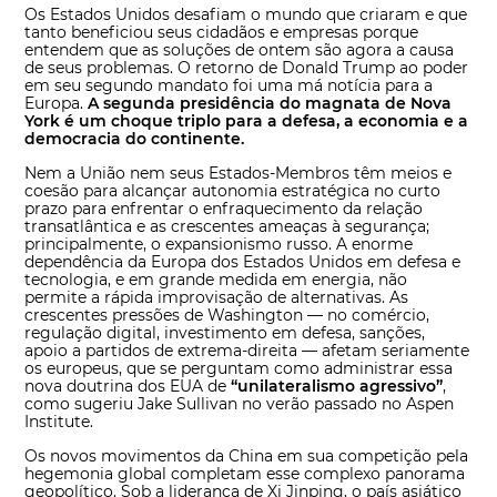
Os Estados Unidos desafiam o mundo que criaram e que
tanto beneficiou seus cidadãos e empresas porque
entendem que as soluções de ontem são agora a causa
de seus problemas. O retorno de Donald Trump ao poder
em seu segundo mandato foi uma má notícia para a
Europa.
A segunda presidência do magnata de Nova
York é um choque triplo para a defesa, a economia e a
democracia do continente.
Nem a União nem seus Estados-Membros têm meios e
coesão para alcançar autonomia estratégica no curto
prazo para enfrentar o enfraquecimento da relação
transatlântica e as crescentes ameaças à segurança;
principalmente, o expansionismo russo. A enorme
dependência da Europa dos Estados Unidos em defesa e
tecnologia, e em grande medida em energia, não
permite a rápida improvisação de alternativas. As
crescentes pressões de Washington — no comércio,
regulação digital, investimento em defesa, sanções,
apoio a partidos de extrema-direita — afetam seriamente
os europeus, que se perguntam como administrar essa
nova doutrina dos EUA de
“unilateralismo agressivo”
,
como sugeriu Jake Sullivan no verão passado no Aspen
Institute.
Os novos movimentos da China em sua competição pela
hegemonia global completam esse complexo panorama
geopolítico. Sob a liderança de Xi Jinping, o país asiático