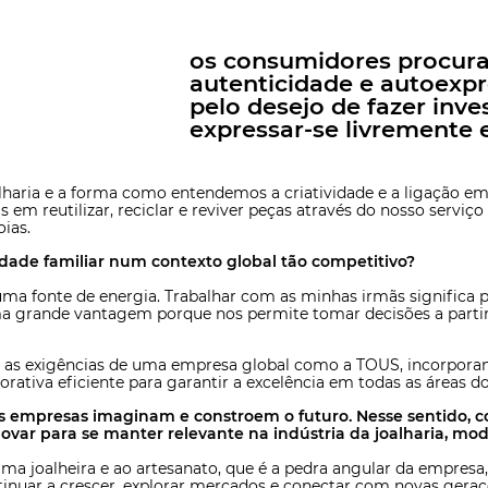
os consumidores procura
autenticidade e autoexp
pelo desejo de fazer inv
expressar-se livremente 
haria e a forma como entendemos a criatividade e a ligação em
s em reutilizar, reciclar e reviver peças através do nosso serviço
ias.
dade familiar num contexto global tão competitivo?
uma fonte de energia. Trabalhar com as minhas irmãs significa 
uma grande vantagem porque nos permite tomar decisões a parti
 as exigências de uma empresa global como a TOUS, incorporand
rativa eficiente para garantir a excelência em todas as áreas d
s empresas imaginam e constroem o futuro. Nesse sentido, 
ovar para se manter relevante na indústria da joalharia, mod
lma joalheira e ao artesanato, que é a pedra angular da empres
inuar a crescer, explorar mercados e conectar com novas geraç