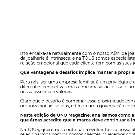
Isto encaixa-se naturalmente com o nosso ADN de joal
da joalharia é intrínseca, e na TOUS somos especialista
relação emocional que cada cliente tem com as suas jo
Que vantagens e desafios implica manter a proprie
Para nós, ser uma empresa familiar é um privilégio e 
diferentes perspetivas mas a mesma visão, e isso é 
nossa essência e valores.
Claro que o desafio é combinar essa proximidade com
organizacionais sólidas, e tendo uma governação corpo
Nesta edição da UNO Magazine, analisamos como a
que áreas acredita que a marca deve continuar a in
Na TOUS, queremos continuar a evoluir fiéis à nossa a
relacionarmos com os nossos clientes. Queremos cont