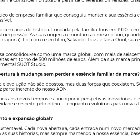
m e constroem o futuro a partir de diferentes dimensões: criat
co de empresa familiar que conseguiu manter a sua essência en
sível.
cem anos de história. Fundada pela família Tous em 1920, a emp
autoexpressão. As suas origens remontam ao mesmo ano, quando 
rragona). Foi com o seu filho, Salvador Tous, e Rosa Oriol, sua
sa consolidou-se como uma marca global, com mais de seiscent
itas em torno de 500 milhões de euros. Além da sua marca prin
erimental SUOT Studio.
ertura à mudança sem perder a essência familiar da marca?
ão e evolução não são opostos, mas duas forças que coexistem
faz parte inerente do nosso ADN.
os aos novos tempos e a incorporar perspetivas inovadoras, e e
vidade e respeito pelo ofício — enquanto evoluímos para novas f
ento e expansão global?
ustentável. Cada nova abertura, cada entrada num novo mercad
s suas histórias, mas sempre mantendo a nossa essência, basead