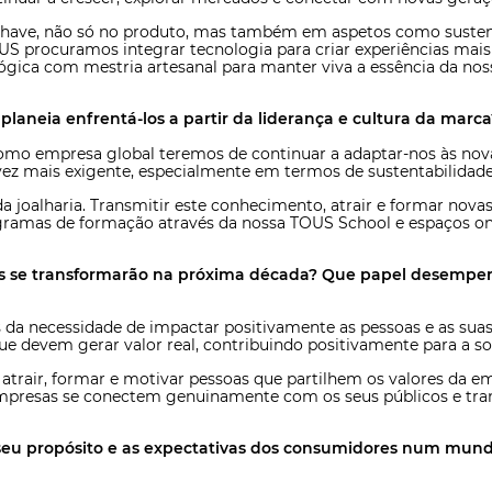
chave, não só no produto, mas também em aspetos como sustenta
OUS procuramos integrar tecnologia para criar experiências mai
gica com mestria artesanal para manter viva a essência da no
laneia enfrentá-los a partir da liderança e cultura da marca
mo empresa global teremos de continuar a adaptar-nos às nova
vez mais exigente, especialmente em termos de sustentabilidad
a joalharia. Transmitir este conhecimento, atrair e formar nova
ramas de formação através da nossa TOUS School e espaços ond
s se transformarão na próxima década? Que papel desempen
 da necessidade de impactar positivamente as pessoas e as sua
ue devem gerar valor real, contribuindo positivamente para a s
 atrair, formar e motivar pessoas que partilhem os valores da 
mpresas se conectem genuinamente com os seus públicos e tra
, seu propósito e as expectativas dos consumidores num mun