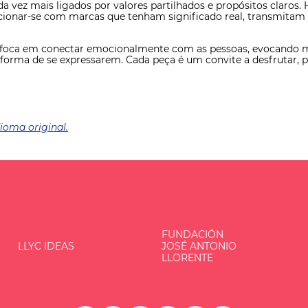
 vez mais ligados por valores partilhados e propósitos claros.
cionar-se com marcas que tenham significado real, transmitam 
, se foca em conectar emocionalmente com as pessoas, evocand
forma de se expressarem. Cada peça é um convite a desfrutar, par
dioma original.
FUNDACIÓN
LLYC IDEAS
JOSÉ ANTONIO
LLORENTE