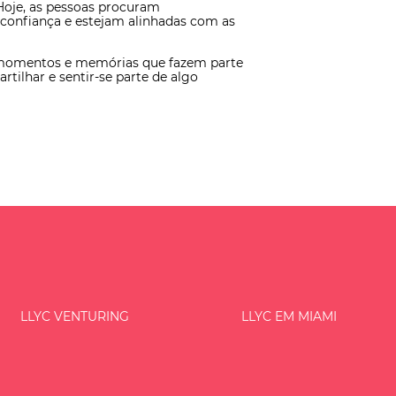
 Hoje, as pessoas procuram
confiança e estejam alinhadas com as
o momentos e memórias que fazem parte
tilhar e sentir-se parte de algo
LLYC VENTURING
LLYC EM MIAMI