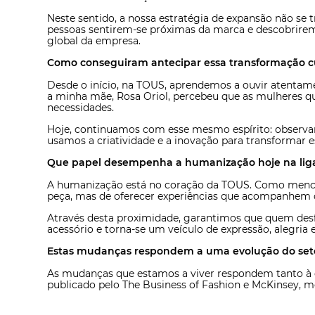
Neste sentido, a nossa estratégia de expansão não se t
pessoas sentirem-se próximas da marca e descobrirem
global da empresa.
Como conseguiram antecipar essa transformação cu
Desde o início, na TOUS, aprendemos a ouvir atentame
a minha mãe, Rosa Oriol, percebeu que as mulheres quer
necessidades.
Hoje, continuamos com esse mesmo espírito: observa
usamos a criatividade e a inovação para transformar e
Que papel desempenha a humanização hoje na lig
A humanização está no coração da TOUS. Como mencio
peça, mas de oferecer experiências que acompanhem o
Através desta proximidade, garantimos que quem desfru
acessório e torna-se um veículo de expressão, alegri
Estas mudanças respondem a uma evolução do setor
As mudanças que estamos a viver respondem tanto à ev
publicado pelo The Business of Fashion e McKinsey, m