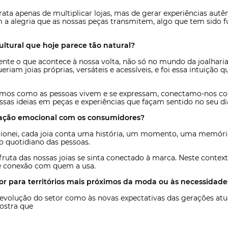
rata apenas de multiplicar lojas, mas de gerar experiências autê
 a alegria que as nossas peças transmitem, algo que tem sido 
ltural que hoje parece tão natural?
nte o que acontece à nossa volta, não só no mundo da joalharia
iam joias próprias, versáteis e acessíveis, e foi essa intuição q
mos como as pessoas vivem e se expressam, conectamo-nos com
ssas ideias em peças e experiências que façam sentido no seu dia
ação emocional com os consumidores?
nei, cada joia conta uma história, um momento, uma memória.
 quotidiano das pessoas.
ta das nossas joias se sinta conectado à marca. Neste contexto
a e conexão com quem a usa.
 para territórios mais próximos da moda ou às necessidade
olução do setor como às novas expectativas das gerações atuais
ostra que