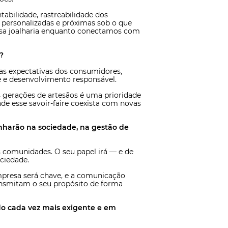
bilidade, rastreabilidade dos
s personalizadas e próximas sob o que
ssa joalharia enquanto conectamos com
?
s expectativas dos consumidores,
e e desenvolvimento responsável.
s gerações de artesãos é uma prioridade
e esse savoir-faire coexista com novas
harão na sociedade, na gestão de
s comunidades. O seu papel irá — e de
ociedade.
empresa será chave, e a comunicação
nsmitam o seu propósito de forma
do cada vez mais exigente e em