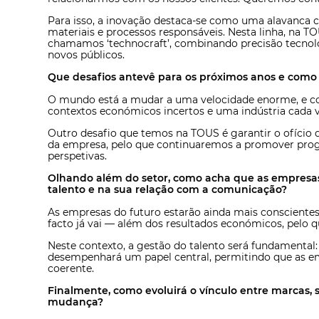
Para isso, a inovação destaca-se como uma alavanca 
materiais e processos responsáveis. Nesta linha, na T
chamamos ‘technocraft’, combinando precisão tecnoló
novos públicos.
Que desafios antevê para os próximos anos e como p
O mundo está a mudar a uma velocidade enorme, e co
contextos económicos incertos e uma indústria cada 
Outro desafio que temos na TOUS é garantir o ofício d
da empresa, pelo que continuaremos a promover prog
perspetivas.
Olhando além do setor, como acha que as empresa
talento e na sua relação com a comunicação?
As empresas do futuro estarão ainda mais conscientes
facto já vai — além dos resultados económicos, pelo q
Neste contexto, a gestão do talento será fundamental:
desempenhará um papel central, permitindo que as e
coerente.
Finalmente, como evoluirá o vínculo entre marcas
mudança?