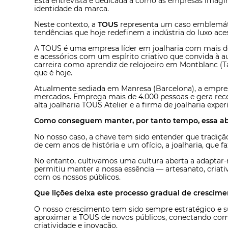
Esta entrevista é dedicada a como as empresas imagina
identidade da marca.
Neste contexto, a
TOUS
representa um caso emblemáti
tendências que hoje redefinem a indústria do luxo aces
A TOUS é uma empresa líder em joalharia com mais de 
e acessórios com um espírito criativo que convida à 
carreira como aprendiz de relojoeiro em Montblanc (Ta
que é hoje.
Atualmente sediada em Manresa (Barcelona), a empre
mercados. Emprega mais de 4.000 pessoas e gera rece
alta joalharia TOUS Atelier e a firma de joalharia exp
Como conseguem manter, por tanto tempo, essa ab
No nosso caso, a chave tem sido entender que tradiç
de cem anos de história e um ofício, a joalharia, que 
No entanto, cultivamos uma cultura aberta a adaptar-n
permitiu manter a nossa essência — artesanato, criati
com os nossos públicos.
Que lições deixa este processo gradual de crescim
O nosso crescimento tem sido sempre estratégico e s
aproximar a TOUS de novos públicos, conectando com a
criatividade e inovação.