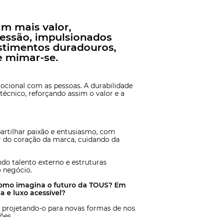
m mais valor,
ressão, impulsionados
estimentos duradouros,
e mimar-se.
ocional com as pessoas. A durabilidade
 técnico, reforçando assim o valor e a
partilhar paixão e entusiasmo, com
r do coração da marca, cuidando da
o talento externo e estruturas
o negócio.
como imagina o futuro da TOUS? Em
a e luxo acessível?
a, projetando-o para novas formas de nos
ões.