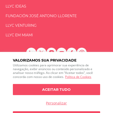
LLYC IDEAS
FUNDACIÓN
JOSÉ ANTONIO
LLORENTE
LLYC VENTURING
LLYC EM MIAMI
VALORIZAMOS SUA PRIVACIDADE
LLYC © 2026 Todos os direitos reservados
Utilizamos cookies para aprimorar sua experiência de
navegação, exibir anúncios ou conteúdo personalizado e
analisar nosso tráfego. Ao clicar em “Aceitar todos”, você
ES
EN
PT
BR
concorda com nosso uso de cookies.
Política de Cookies
600 Brickell Avenue, Suite 2125 Miami, Florida 33131
+1 786 5901000
ACEITAR TUDO
Canal de ética
Política de Privacidade
Política de cookies
Configuração de Cookies
Personalizar
Política de privacidade sobre monitoramento de mídia social