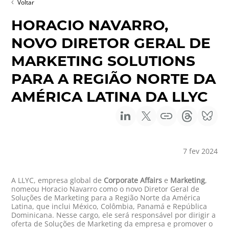
Voltar
HORACIO NAVARRO,
NOVO DIRETOR GERAL DE
MARKETING SOLUTIONS
PARA A REGIÃO NORTE DA
AMÉRICA LATINA DA LLYC
7 fev 2024
A LLYC, empresa global de
Corporate Affairs
e
Marketing
,
nomeou Horacio Navarro como o novo Diretor Geral de
Soluções de Marketing para a Região Norte da América
Latina, que inclui México, Colômbia, Panamá e República
Dominicana. Nesse cargo, ele será responsável por dirigir a
oferta de Soluções de Marketing da empresa e promover o