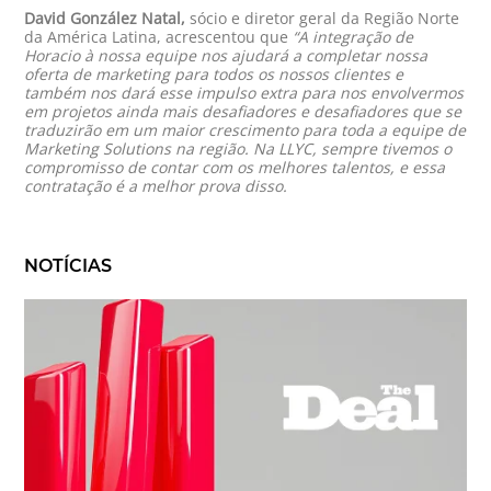
David González Natal
,
sócio e diretor geral da Região Norte
da América Latina, acrescentou que
“A integração de
Horacio à nossa equipe nos ajudará a completar nossa
oferta de marketing para todos os nossos clientes e
também nos dará esse impulso extra para nos envolvermos
em projetos ainda mais desafiadores e desafiadores que se
traduzirão em um maior crescimento para toda a equipe de
Marketing Solutions na região. Na LLYC, sempre tivemos o
compromisso de contar com os melhores talentos, e essa
contratação é a melhor prova disso.
NOTÍCIAS