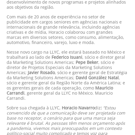
desenvolvimento de novos programas e projetos alinhados
aos objetivos da região.
Com mais de 20 anos de experiência no setor de
publicidade em cargos seniores em agências nacionais e
internacionais de grande relevância, incluindo agências
criativas e de mídia, Horacio colaborou com grandes
marcas em diversos setores, como consumo, alimentação,
automotivo, financeiro, varejo, luxo e moda.
Nesse novo cargo na LLYC, ele estará baseado no México e
trabalhará ao lado de
Federico Isuani
, sócio e diretor geral
da Marketing Solutions Americas;
Pepe Beker
, sócio e
diretor de Projetos Especiais da Marketing Solutions
Americas;
Javier Rosado
, sócio e gerente geral de Estratégia
da Marketing Solutions Americas;
David González Natal
,
sócio e gerente geral da Região Norte da América Latina; e
os gerentes gerais de cada operação, como
Mauricio
Carrandi
, gerente geral da LLYC no México.
Mauricio
Carrandi.
Sobre sua chegada à LLYC,
Horacio Navarro
diz
:
“Estou
convencido de que a comunicação deve ser projetada com
base no receptor, o cenário para que uma marca seja
relevante é brutal. As pessoas têm menos orçamento após
a pandemia, vivemos mais preocupados em um contexto
político-social muito complicado e temos voz para