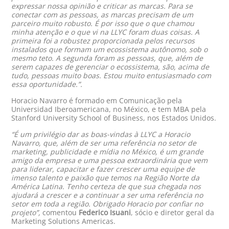
expressar nossa opinião e criticar as marcas. Para se
conectar com as pessoas, as marcas precisam de um
parceiro muito robusto. É por isso que o que chamou
minha atenção e o que vi na LLYC foram duas coisas. A
primeira foi a robustez proporcionada pelos recursos
instalados que formam um ecossistema autônomo, sob o
mesmo teto. A segunda foram as pessoas, que, além de
serem capazes de gerenciar o ecossistema, são, acima de
tudo, pessoas muito boas. Estou muito entusiasmado com
essa oportunidade.”
.
Horacio Navarro é formado em Comunicação pela
Universidad Iberoamericana, no México, e tem MBA pela
Stanford University School of Business, nos Estados Unidos.
“É um privilégio dar as boas-vindas à LLYC a Horacio
Navarro, que, além de ser uma referência no setor de
marketing, publicidade e mídia no México, é um grande
amigo da empresa e uma pessoa extraordinária que vem
para liderar, capacitar e fazer crescer uma equipe de
imenso talento e paixão que temos na Região Norte da
América Latina. Tenho certeza de que sua chegada nos
ajudará a crescer e a continuar a ser uma referência no
setor em toda a região. Obrigado Horacio por confiar no
projeto”,
comentou
Federico Isuani
, sócio e diretor geral da
Marketing Solutions Americas.