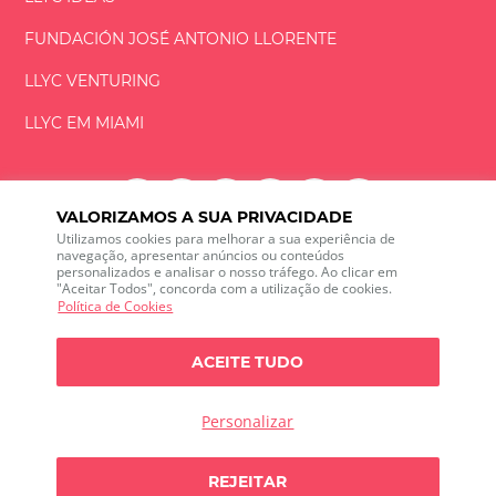
FUNDACIÓN
JOSÉ ANTONIO
LLORENTE
LLYC VENTURING
LLYC EM MIAMI
VALORIZAMOS A SUA PRIVACIDADE
Utilizamos cookies para melhorar a sua experiência de
LLYC © 2026 Todos os direitos reservados
navegação, apresentar anúncios ou conteúdos
personalizados e analisar o nosso tráfego. Ao clicar em
"Aceitar Todos", concorda com a utilização de cookies.
ES
EN
PT
BR
Política de Cookies
600 Brickell Avenue, Suite 2125 Miami, Florida 33131
+1 786 5901000
ACEITE TUDO
O canal de ética
Política de Privacidade
Política de cookies
Configuração de Cookies
Personalizar
Política de Privacidade sobre escuta das redes sociais
Alguma dúvida?
REJEITAR
Falemos