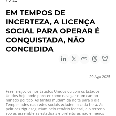
Voltar
EM TEMPOS DE
INCERTEZA, A LICENÇA
SOCIAL PARA OPERAR É
CONQUISTADA, NÃO
CONCEDIDA
20 Ago 2025
Fazer negócios nos Estados Unidos ou com os Estados
Unidos hoje pode parecer como navegar num campo
minado político. As tarifas mudam da noite para o dia.
Tempestades nas redes sociais eclodem a cada hora. As
políticas ziguezagueiam pelo cenário federal, e o terreno
sob as assembleias estaduais e prefeituras não é menos