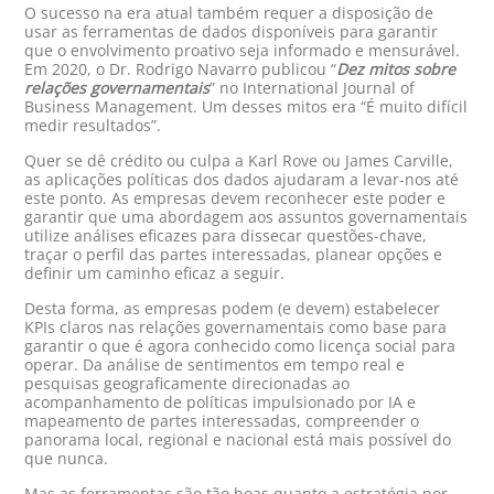
O sucesso na era atual também requer a disposição de
usar as ferramentas de dados disponíveis para garantir
que o envolvimento proativo seja informado e mensurável.
Em 2020, o Dr. Rodrigo Navarro publicou “
Dez mitos sobre
relações governamentais
” no International Journal of
Business Management. Um desses mitos era “É muito difícil
medir resultados”.
Quer se dê crédito ou culpa a Karl Rove ou James Carville,
as aplicações políticas dos dados ajudaram a levar-nos até
este ponto. As empresas devem reconhecer este poder e
garantir que uma abordagem aos assuntos governamentais
utilize análises eficazes para dissecar questões-chave,
traçar o perfil das partes interessadas, planear opções e
definir um caminho eficaz a seguir.
Desta forma, as empresas podem (e devem) estabelecer
KPIs claros nas relações governamentais como base para
garantir o que é agora conhecido como licença social para
operar. Da análise de sentimentos em tempo real e
pesquisas geograficamente direcionadas ao
acompanhamento de políticas impulsionado por IA e
mapeamento de partes interessadas, compreender o
panorama local, regional e nacional está mais possível do
que nunca.
Mas as ferramentas são tão boas quanto a estratégia por