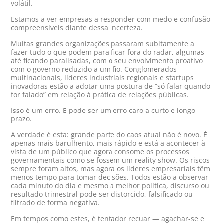
volátil.
Estamos a ver empresas a responder com medo e confusão
compreensíveis diante dessa incerteza.
Muitas grandes organizações passaram subitamente a
fazer tudo o que podem para ficar fora do radar, algumas
até ficando paralisadas, com o seu envolvimento proativo
com o governo reduzido a um fio. Conglomerados
multinacionais, líderes industriais regionais e startups
inovadoras estão a adotar uma postura de “só falar quando
for falado” em relação à prática de relações públicas.
Isso é um erro. E pode ser um erro caro a curto e longo
prazo.
A verdade é esta: grande parte do caos atual não é novo. É
apenas mais barulhento, mais rápido e está a acontecer à
vista de um público que agora consome os processos
governamentais como se fossem um reality show. Os riscos
sempre foram altos, mas agora os líderes empresariais têm
menos tempo para tomar decisões. Todos estão a observar
cada minuto do dia e mesmo a melhor política, discurso ou
resultado trimestral pode ser distorcido, falsificado ou
filtrado de forma negativa.
Em tempos como estes, é tentador recuar — agachar-se e