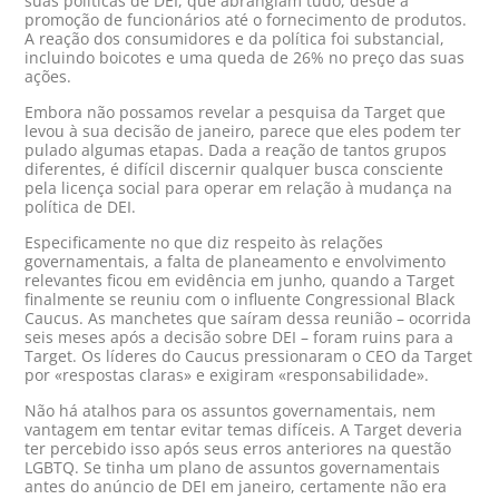
suas políticas de DEI, que abrangiam tudo, desde a
promoção de funcionários até o fornecimento de produtos.
A reação dos consumidores e da política foi substancial,
incluindo boicotes e uma queda de 26% no preço das suas
ações.
Embora não possamos revelar a pesquisa da Target que
levou à sua decisão de janeiro, parece que eles podem ter
pulado algumas etapas. Dada a reação de tantos grupos
diferentes, é difícil discernir qualquer busca consciente
pela licença social para operar em relação à mudança na
política de DEI.
Especificamente no que diz respeito às relações
governamentais, a falta de planeamento e envolvimento
relevantes ficou em evidência em junho, quando a Target
finalmente se reuniu com o influente Congressional Black
Caucus. As manchetes que saíram dessa reunião – ocorrida
seis meses após a decisão sobre DEI – foram ruins para a
Target. Os líderes do Caucus pressionaram o CEO da Target
por «respostas claras» e exigiram «responsabilidade».
Não há atalhos para os assuntos governamentais, nem
vantagem em tentar evitar temas difíceis. A Target deveria
ter percebido isso após seus erros anteriores na questão
LGBTQ. Se tinha um plano de assuntos governamentais
antes do anúncio de DEI em janeiro, certamente não era