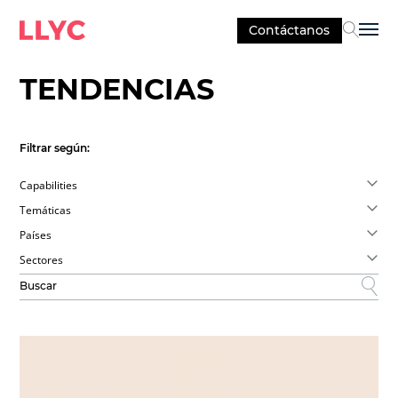
Contáctanos
Sel
TENDENCIAS
Filtrar según:
Capabilities
Temáticas
Países
Sectores