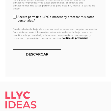
almacenar y procesar tus datos personales. Si aceptas que
almacenemos tus datos personales para este fin, marca la casilla de
abajo.
Acepto permitir a LLYC almacenar y procesar mis datos
personales.*
Puedes darte de baja de estas comunicaciones en cualquier momento.
Para obtener más información sobre cómo darte de baja, nuestras
prácticas de privacidad y cómo nos comprometemos a proteger y
respetar tu privacidad, consulta nuestra
Política de privacidad
.
LLYC IDEAS.