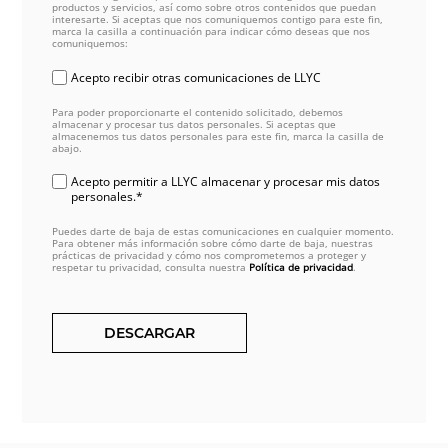
productos y servicios, así como sobre otros contenidos que puedan
interesarte. Si aceptas que nos comuniquemos contigo para este fin,
marca la casilla a continuación para indicar cómo deseas que nos
comuniquemos:
Acepto recibir otras comunicaciones de LLYC
Para poder proporcionarte el contenido solicitado, debemos
almacenar y procesar tus datos personales. Si aceptas que
almacenemos tus datos personales para este fin, marca la casilla de
abajo.
Acepto permitir a LLYC almacenar y procesar mis datos
personales.*
Puedes darte de baja de estas comunicaciones en cualquier momento.
Para obtener más información sobre cómo darte de baja, nuestras
prácticas de privacidad y cómo nos comprometemos a proteger y
respetar tu privacidad, consulta nuestra
Política de privacidad
.