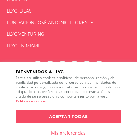
LLYC IDEAS
FUNDACIÓN
JOSÉ ANTONIO
LLORENTE
LLYC VENTURING
LLYC EN MIAMI
BIENVENIDOS A LLYC
Este sitio utiliza cookies analíticas, de personalización y de
LLYC © 2026 Todos los derechos reservados
publicidad personalizada de terceros con las finalidades de
analizar su navegación por el sitio web y mostrarle contenido
adaptado a las preferencias conocidas por este análisis
ES
citado de su navegación y comportamiento por la web.
600 Brickell Avenue, Suite 2125 Miami, Florida 33131
Política de cookies
+1 786 5901000
Canal ético
ACEPTAR TODAS
Política de privacidad
Política de cookies
Configuración de cookies
Política de privacidad sobre Social media listening
Mis preferencias
Política de seguridad de la información