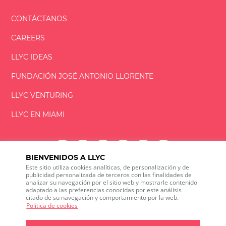
CONTÁCTANOS
CAREERS
LLYC IDEAS
FUNDACIÓN
JOSÉ ANTONIO
LLORENTE
LLYC VENTURING
LLYC EN MIAMI
BIENVENIDOS A LLYC
Este sitio utiliza cookies analíticas, de personalización y de
LLYC © 2026 Todos los derechos reservados
publicidad personalizada de terceros con las finalidades de
analizar su navegación por el sitio web y mostrarle contenido
adaptado a las preferencias conocidas por este análisis
ES
EN
PT
BR
citado de su navegación y comportamiento por la web.
600 Brickell Avenue, Suite 2125 Miami, Florida 33131
Política de cookies
+1 786 5901000
Canal ético