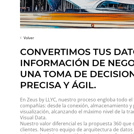
Volver
CONVERTIMOS TUS DAT
INFORMACIÓN DE NEGO
UNA TOMA DE DECISIO
PRECISA Y ÁGIL.
En
Zeus by LLYC
, nuestro proceso engloba todo el v
compañías: desde la conexión, almacenamiento y
visualización, alcanzando el máximo nivel de la tr
Visual Data.
Nuestro valor diferencial es la propuesta 360 que
clientes. Nuestro equipo de arquitectura de datos 