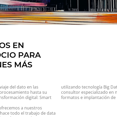
OS EN
CIO PARA
NES MÁS
iaje del dato en las
utilizando tecnología Big Da
 procesamiento hasta su
consultor especializado en 
ansformación digital: Smart
formatos e implantación de l
 ofrecemos a nuestros
hace todo el trabajo de data