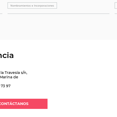
Nombramientos e Incorporaciones
ncia
la Travesía s/n,
 Marina de
 73 97
CONTÁCTANOS