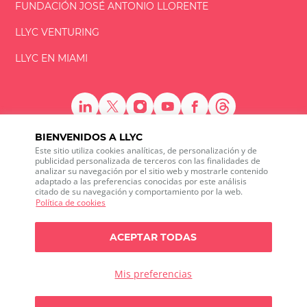
FUNDACIÓN
JOSÉ ANTONIO
LLORENTE
LLYC VENTURING
LLYC EN MIAMI
BIENVENIDOS A LLYC
Este sitio utiliza cookies analíticas, de personalización y de
LLYC © 2026 Todos los derechos reservados
publicidad personalizada de terceros con las finalidades de
analizar su navegación por el sitio web y mostrarle contenido
adaptado a las preferencias conocidas por este análisis
ES
EN
PT
BR
citado de su navegación y comportamiento por la web.
600 Brickell Avenue, Suite 2125 Miami, Florida 33131
Política de cookies
+1 786 5901000
Canal ético
ACEPTAR TODAS
Política de privacidad
Política de cookies
Configuración de cookies
Política de privacidad sobre Social media listening
Mis preferencias
Política de seguridad de la información
Any doubts?