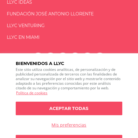
LLYC IDEAS
FUNDACIÓN
JOSÉ ANTONIO
LLORENTE
LLYC VENTURING
LLYC EN MIAMI
BIENVENIDOS A LLYC
Este sitio utiliza cookies analíticas, de personalización y de
LLYC © 2026 Todos los derechos reservados
publicidad personalizada de terceros con las finalidades de
analizar su navegación por el sitio web y mostrarle contenido
adaptado a las preferencias conocidas por este análisis
ES
EN
PT
BR
citado de su navegación y comportamiento por la web.
600 Brickell Avenue, Suite 2125 Miami, Florida 33131
Política de cookies
+1 786 5901000
Canal ético
ACEPTAR TODAS
Política de privacidad
Política de cookies
Configuración de cookies
Política de privacidad sobre Social media listening
Mis preferencias
Política de seguridad de la información