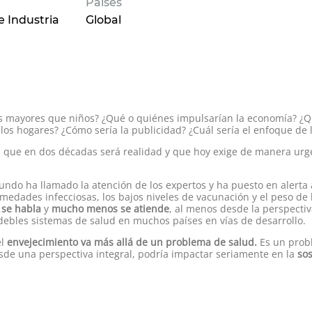
Países
e Industria
Global
s mayores que niños? ¿Qué o quiénes impulsarían la economía? ¿Q
e los hogares? ¿Cómo sería la publicidad? ¿Cuál sería el enfoque de
ión que en dos décadas será realidad y que hoy exige de manera urg
undo ha llamado la atención de los expertos y ha puesto en alerta 
medades infecciosas, los bajos niveles de vacunación y el peso de
 se habla
y
mucho menos se atiende
, al menos desde la perspectiva
debles sistemas de salud en muchos países en vías de desarrollo.
el
envejecimiento va más allá de un problema de salud.
Es un prob
desde una perspectiva integral, podría impactar seriamente en la
sos