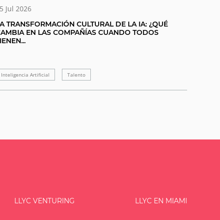
5 Jul 2026
A TRANSFORMACIÓN CULTURAL DE LA IA: ¿QUÉ
CAMBIA EN LAS COMPAÑÍAS CUANDO TODOS
IENEN...
Inteligencia Artificial
Talento
LLYC VENTURING
LLYC EN MIAMI