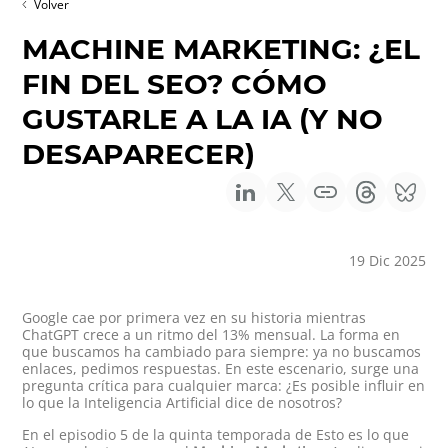
Volver
MACHINE MARKETING: ¿EL
FIN DEL SEO? CÓMO
GUSTARLE A LA IA (Y NO
DESAPARECER)
19 Dic 2025
Google cae por primera vez en su historia mientras
ChatGPT crece a un ritmo del 13% mensual. La forma en
que buscamos ha cambiado para siempre: ya no buscamos
enlaces, pedimos respuestas. En este escenario, surge una
pregunta crítica para cualquier marca: ¿Es posible influir en
lo que la Inteligencia Artificial dice de nosotros?
En el episodio 5 de la quinta temporada de Esto es lo que