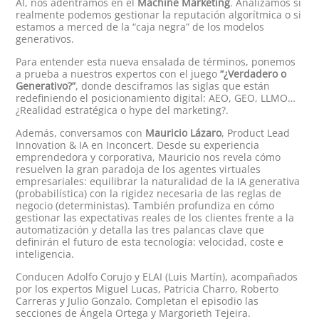
AI, nos adentramos en el
Machine Marketing
. Analizamos si
realmente podemos gestionar la reputación algorítmica o si
estamos a merced de la “caja negra” de los modelos
generativos.
Para entender esta nueva ensalada de términos, ponemos
a prueba a nuestros expertos con el juego
“¿Verdadero o
Generativo?”
, donde desciframos las siglas que están
redefiniendo el posicionamiento digital: AEO, GEO, LLMO…
¿Realidad estratégica o hype del marketing?.
Además, conversamos con
Mauricio Lázaro
, Product Lead
Innovation & IA en Inconcert. Desde su experiencia
emprendedora y corporativa, Mauricio nos revela cómo
resuelven la gran paradoja de los agentes virtuales
empresariales: equilibrar la naturalidad de la IA generativa
(probabilística) con la rigidez necesaria de las reglas de
negocio (deterministas). También profundiza en cómo
gestionar las expectativas reales de los clientes frente a la
automatización y detalla las tres palancas clave que
definirán el futuro de esta tecnología: velocidad, coste e
inteligencia.
Conducen Adolfo Corujo y ELAI (Luis Martín), acompañados
por los expertos Miguel Lucas, Patricia Charro, Roberto
Carreras y Julio Gonzalo. Completan el episodio las
secciones de Ángela Ortega y Margorieth Tejeira.