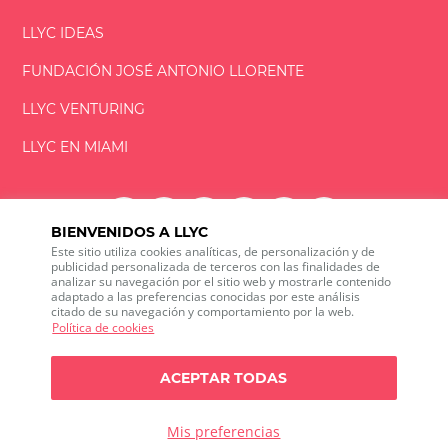
LLYC IDEAS
FUNDACIÓN
JOSÉ ANTONIO
LLORENTE
LLYC VENTURING
LLYC EN MIAMI
BIENVENIDOS A LLYC
Este sitio utiliza cookies analíticas, de personalización y de
LLYC © 2026 Todos los derechos reservados
publicidad personalizada de terceros con las finalidades de
analizar su navegación por el sitio web y mostrarle contenido
adaptado a las preferencias conocidas por este análisis
ES
EN
PT
BR
citado de su navegación y comportamiento por la web.
600 Brickell Avenue, Suite 2125 Miami, Florida 33131
Política de cookies
+1 786 5901000
Canal ético
ACEPTAR TODAS
Política de privacidad
Política de cookies
Configuración de cookies
Política de privacidad sobre Social media listening
Mis preferencias
Política de seguridad de la información