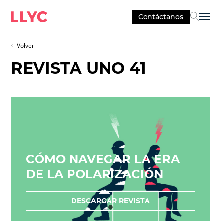
Contáctanos
Sel
Volver
REVISTA UNO 41
CÓMO NAVEGAR LA ERA
DE LA POLARIZACIÓN
DESCARGAR REVISTA