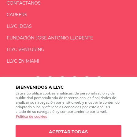
CONTÁCTANOS
CAREERS
LLYC IDEAS
FUNDACIÓN
JOSÉ ANTONIO
LLORENTE
LLYC VENTURING
LLYC EN MIAMI
BIENVENIDOS A LLYC
Este sitio utiliza cookies analíticas, de personalización y de
LLYC © 2026 Todos los derechos reservados
publicidad personalizada de terceros con las finalidades de
analizar su navegación por el sitio web y mostrarle contenido
adaptado a las preferencias conocidas por este análisis
ES
EN
PT
BR
citado de su navegación y comportamiento por la web.
600 Brickell Avenue, Suite 2125 Miami, Florida 33131
Política de cookies
+1 786 5901000
Canal ético
ACEPTAR TODAS
Política de privacidad