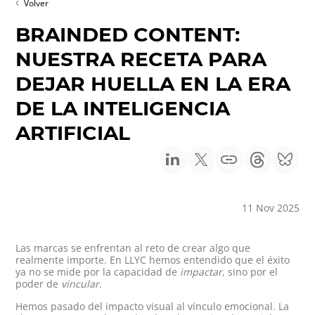
Volver
BRAINDED CONTENT:
NUESTRA RECETA PARA
DEJAR HUELLA EN LA ERA
DE LA INTELIGENCIA
ARTIFICIAL
11 Nov 2025
Las marcas se enfrentan al reto de crear algo que
realmente importe. En LLYC hemos entendido que el éxito
ya no se mide por la capacidad de
impactar
, sino por el
poder de
vincular
.
Hemos pasado del impacto visual al vínculo emocional. La