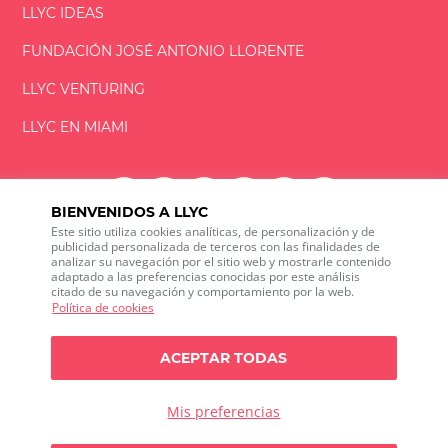
LLYC IDEAS
FUNDACIÓN
JOSÉ ANTONIO
LLORENTE
LLYC VENTURING
LLYC EN MIAMI
BIENVENIDOS A LLYC
Este sitio utiliza cookies analíticas, de personalización y de
LLYC © 2026 Todos los derechos reservados
publicidad personalizada de terceros con las finalidades de
analizar su navegación por el sitio web y mostrarle contenido
adaptado a las preferencias conocidas por este análisis
ES
EN
PT
BR
citado de su navegación y comportamiento por la web.
600 Brickell Avenue, Suite 2125 Miami, Florida 33131
Política de cookies
+1 786 5901000
Canal ético
ACEPTAR TODAS
Política de privacidad
Política de cookies
Configuración de cookies
Política de privacidad sobre Social media listening
Mis preferencias
Política de seguridad de la información