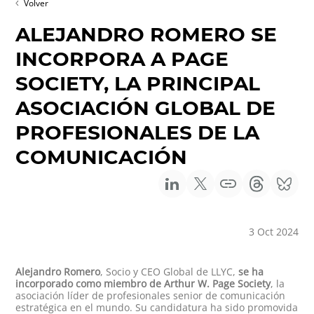
Volver
ALEJANDRO ROMERO SE
INCORPORA A PAGE
SOCIETY, LA PRINCIPAL
ASOCIACIÓN GLOBAL DE
PROFESIONALES DE LA
COMUNICACIÓN
3 Oct 2024
Alejandro Romero
, Socio y CEO Global de LLYC,
se ha
incorporado como miembro de Arthur W. Page Society
, la
asociación líder de profesionales senior de comunicación
estratégica en el mundo. Su candidatura ha sido promovida